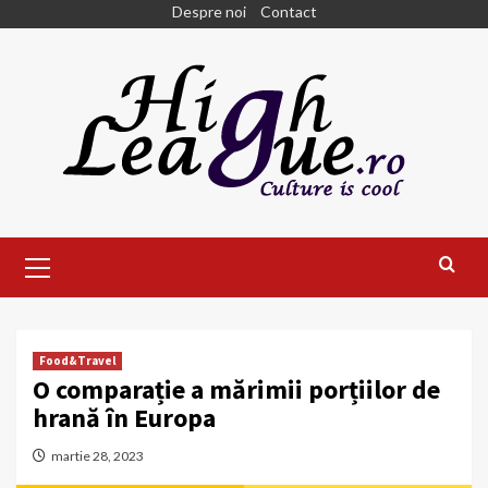
Skip
Despre noi
Contact
to
content
Primary
Menu
Food&Travel
O comparație a mărimii porțiilor de
hrană în Europa
martie 28, 2023