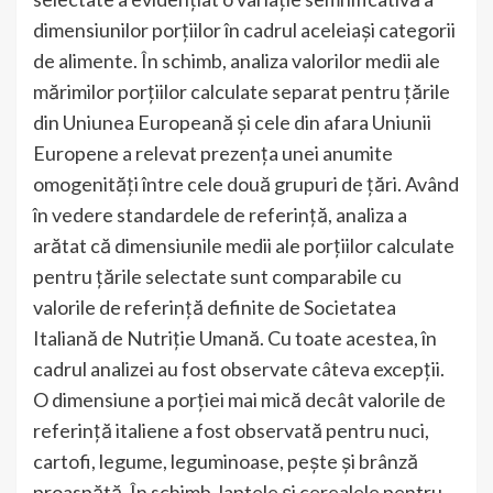
dimensiunilor porțiilor în cadrul aceleiași categorii
de alimente. În schimb, analiza valorilor medii ale
mărimilor porțiilor calculate separat pentru țările
din Uniunea Europeană și cele din afara Uniunii
Europene a relevat prezența unei anumite
omogenități între cele două grupuri de țări. Având
în vedere standardele de referință, analiza a
arătat că dimensiunile medii ale porțiilor calculate
pentru țările selectate sunt comparabile cu
valorile de referință definite de Societatea
Italiană de Nutriție Umană. Cu toate acestea, în
cadrul analizei au fost observate câteva excepții.
O dimensiune a porției mai mică decât valorile de
referință italiene a fost observată pentru nuci,
cartofi, legume, leguminoase, pește și brânză
proaspătă. În schimb, laptele și cerealele pentru