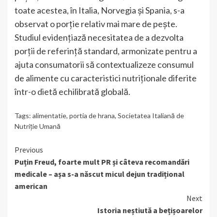
toate acestea, în Italia, Norvegia și Spania, s-a
observat o porție relativ mai mare de pește.
Studiul evidențiază necesitatea de a dezvolta
porții de referință standard, armonizate pentru a
ajuta consumatorii să contextualizeze consumul
de alimente cu caracteristici nutriționale diferite
într-o dietă echilibrată globală.
Tags:
alimentatie
,
portia de hrana
,
Societatea Italiană de
Nutriție Umană
Continue
Previous
Puțin Freud, foarte mult PR și câteva recomandări
Reading
medicale – așa s-a născut micul dejun tradițional
american
Next
Istoria neștiută a bețișoarelor