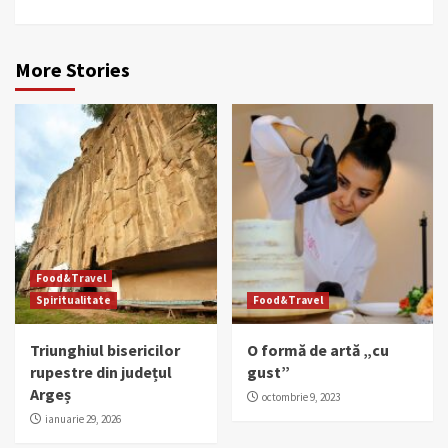
More Stories
Food&Travel
Spiritualitate
Food&Travel
Triunghiul bisericilor
O formă de artă „cu
rupestre din județul
gust”
Argeș
octombrie 9, 2023
ianuarie 29, 2026