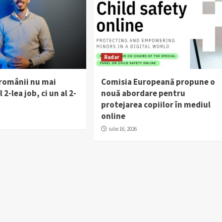
Radar
 românii nu mai
Comisia Europeană propune o
 2-lea job, ci un al 2-
nouă abordare pentru
protejarea copiilor în mediul
online
iulie 16, 2026