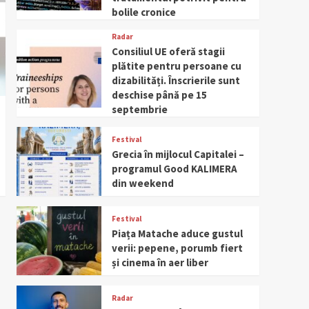
bolile cronice
Radar
Consiliul UE oferă stagii
plătite pentru persoane cu
dizabilități. Înscrierile sunt
deschise până pe 15
septembrie
Festival
Grecia în mijlocul Capitalei –
programul Good KALIMERA
din weekend
Festival
Piața Matache aduce gustul
verii: pepene, porumb fiert
și cinema în aer liber
Radar