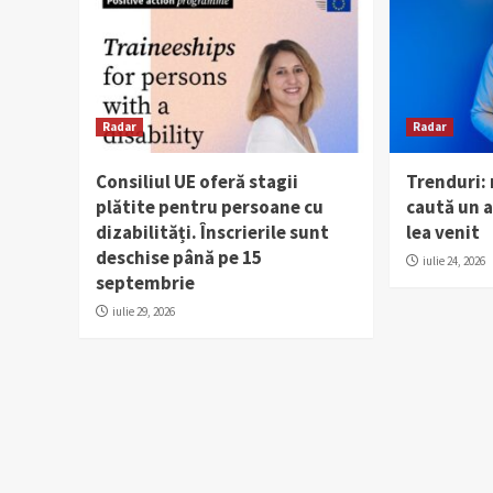
Radar
Radar
Consiliul UE oferă stagii
Trenduri:
plătite pentru persoane cu
caută un al
dizabilități. Înscrierile sunt
lea venit
deschise până pe 15
iulie 24, 2026
septembrie
iulie 29, 2026