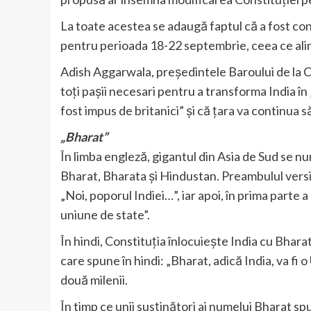
La toate acestea se adaugă faptul că a fost co
pentru perioada 18-22 septembrie, ceea ce alim
Adish Aggarwala, președintele Baroului de la 
toți pașii necesari pentru a transforma India în
fost impus de britanici” și că țara va continua
„Bharat”
În limba engleză, gigantul din Asia de Sud se nu
Bharat, Bharata și Hindustan. Preambulul versiu
„Noi, poporul Indiei…”, iar apoi, în prima parte 
uniune de state”.
În hindi, Constituția înlocuiește India cu Bhara
care spune în hindi: „Bharat, adică India, va fi
două milenii.
În timp ce unii susținători ai numelui Bharat spun