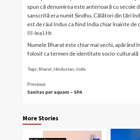
spun că denumirea este anterioară cu secole dom
sanscrită era numit Sindhu. Călători din țări î
est de râul Indus ca fiind India chiar înainte de
III-lea î.Hr.
Numele Bharat este chiar mai vechi, apărând în v
folosit ca termen de identitate socio-culturală
Tags:
Bharat
,
Hindustan
,
India
Continue
Previous
Sanitas per aquam – SPA
Reading
More Stories