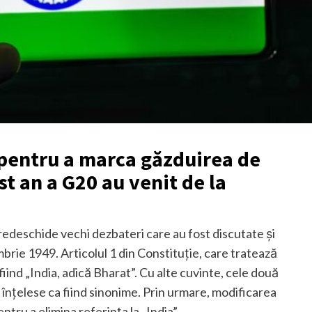
at pentru a marca găzduirea de
est an a G20 au venit de la
redeschide vechi dezbateri care au fost discutate și
rie 1949. Articolul 1 din Constituție, care tratează
 fiind „India, adică Bharat”. Cu alte cuvinte, cele două
 înțelese ca fiind sinonime. Prin urmare, modificarea
tru a elimina referința la „India”.