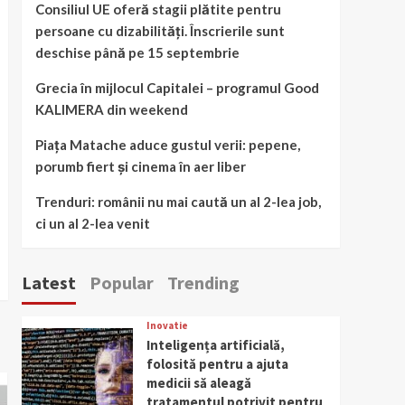
Consiliul UE oferă stagii plătite pentru
persoane cu dizabilități. Înscrierile sunt
deschise până pe 15 septembrie
Grecia în mijlocul Capitalei – programul Good
KALIMERA din weekend
Piața Matache aduce gustul verii: pepene,
porumb fiert și cinema în aer liber
Trenduri: românii nu mai caută un al 2-lea job,
ci un al 2-lea venit
Latest
Popular
Trending
Inovatie
Inteligența artificială,
folosită pentru a ajuta
medicii să aleagă
tratamentul potrivit pentru