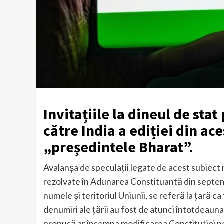
Invitațiile la dineul de st
către India a ediției din ac
„președintele Bharat”.
Avalanșa de speculații legate de acest subiect 
rezolvate în Adunarea Constituantă din septemb
numele și teritoriul Uniunii, se referă la țară ca
denumiri ale țării au fost de atunci întotdeauna
propusă ar însemna modificarea Constituției pen