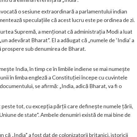
nvocată o sesiune extraordinară a parlamentului indian
entează speculațiile că acest lucru este pe ordinea de zi.
Curtea Supremă, a menționat că administrația Modi a luat
 „un adevărat Bharat”. El a adăugat că „numele de ‘India’ a
 să prospere sub denumirea de Bharat.
mește India, în timp ce în limbile indiene se mai numește
nii în limba engleză a Constituției începe cu cuvintele
a documentului, se afirmă: „India, adică Bharat, va fi o
t peste tot, cu excepția părții care definește numele țării,
 o Uniune de state”. Ambele denumiri există de mai bine de
 că „India” a fost dat de colonizatorii britanici, istoricii