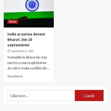
Radar
India ar putea deveni
Bharat. Din 18
septembrie!
septembrie 11, 2023
Invitațiile la dineul de stat
pentru a marca găzduirea
de către India a ediției din...
Read More
Caută
după: