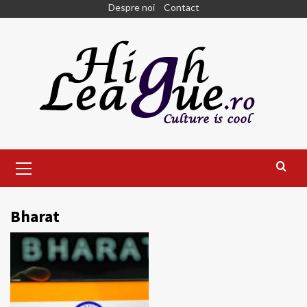
Skip
Despre noi
Contact
to
content
Primary
Menu
Bharat