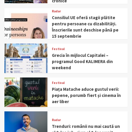
cronice
Radar
Consiliul UE oferă stagii plătite
pentru persoane cu dizabilități.
Înscrierile sunt deschise până pe
15 septembrie
Festival
Grecia în mijlocul Capitalei –
programul Good KALIMERA din
weekend
Festival
Piața Matache aduce gustul verii:
pepene, porumb fiert și cinema în
aer liber
Radar
Trenduri: românii nu mai caută un