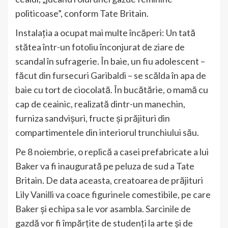
politicoase”, conform Tate Britain.
Instalația a ocupat mai multe încăperi: Un tată
stătea într-un fotoliu înconjurat de ziare de
scandal în sufragerie. În baie, un fiu adolescent –
făcut din fursecuri Garibaldi – se scălda în apa de
baie cu tort de ciocolată. În bucătărie, o mamă cu
cap de ceainic, realizată dintr-un manechin,
furniza sandvișuri, fructe și prăjituri din
compartimentele din interiorul trunchiului său.
Pe 8 noiembrie, o replică a casei prefabricate a lui
Baker va fi inaugurată pe peluza de sud a Tate
Britain. De data aceasta, creatoarea de prăjituri
Lily Vanilli va coace figurinele comestibile, pe care
Baker și echipa sa le vor asambla. Sarcinile de
gazdă vor fi împărțite de studenți la arte și de