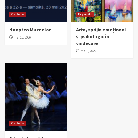
Cultura
Expozitii
Noaptea Muzeelor
Arta, sprijin emoțional
și psihologic în
mai 11, 2026
vindecare
mai 6, 2026
Cultura