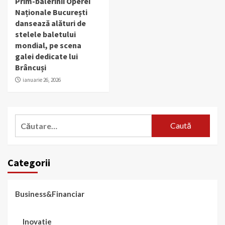
Prim-balerinii Operei
Naționale București
dansează alături de
stelele baletului
mondial, pe scena
galei dedicate lui
Brâncuși
ianuarie 26, 2026
Caută
după:
Categorii
Business&Financiar
Inovatie