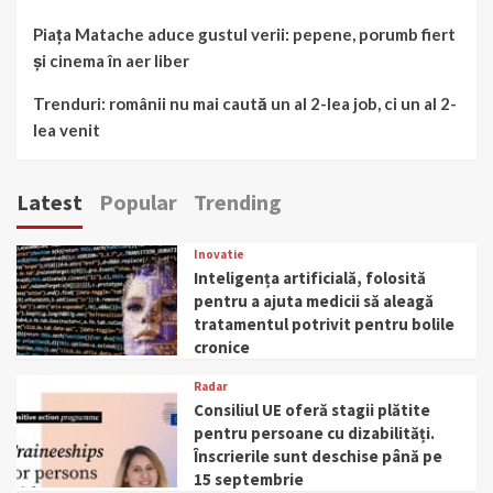
Piața Matache aduce gustul verii: pepene, porumb fiert
și cinema în aer liber
Trenduri: românii nu mai caută un al 2-lea job, ci un al 2-
lea venit
Latest
Popular
Trending
Inovatie
Inteligența artificială, folosită
pentru a ajuta medicii să aleagă
tratamentul potrivit pentru bolile
cronice
Radar
Consiliul UE oferă stagii plătite
pentru persoane cu dizabilități.
Înscrierile sunt deschise până pe
15 septembrie