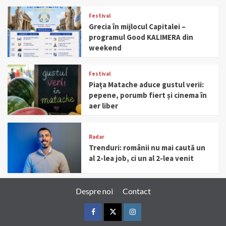
Festival
Grecia în mijlocul Capitalei –
programul Good KALIMERA din
weekend
Festival
Piața Matache aduce gustul verii:
pepene, porumb fiert și cinema în
aer liber
Radar
Trenduri: românii nu mai caută un
al 2-lea job, ci un al 2-lea venit
Despre noi
Contact
Facebook
Twitter
Instagram