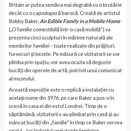
Britain ar putea semăna mai degrabă cu o brutărie
decât cu o capodoperă barocă. Creată de artistul
Bobby Baker,
An Edible Family in a Mobile Home
(„O familie comestibilă într-o casă mobilă”) va
prezenta cinci sculpturi în mărime naturală ale
membrilor familiei – toate realizate din prăjituri,
fursecuri și bezele. Pe măsură ce vizitatorii se vor
plimba prin spațiu, vor avea ocazia să deguste
bucăți din operele de artă, potrivit unui comunicat
al muzeului.
Această expoziție este o replică a instalației cu
același nume din 1976, pe care Baker a pus-o în
scenă în casa ei din estul Londrei. Timp de o
săptămână, vizitatorii s-au plimbat prin casă și au
mâncat bucăți din „familie” în timp ce Baker servea
ceaiul, „jucând rolul unei gazde feminine