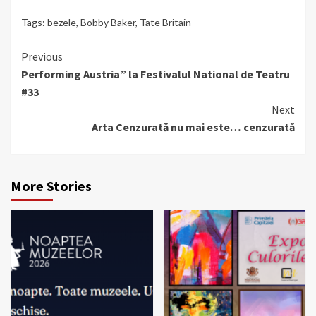
Tags:
bezele
,
Bobby Baker
,
Tate Britain
Continue
Previous
Performing Austria” la Festivalul National de Teatru
Reading
#33
Next
Arta Cenzurată nu mai este… cenzurată
More Stories