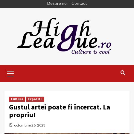
Skip
Despre noi
Contact
to
content
Primary
Menu
Cultura
Expozitii
Gustul artei poate fi încercat. La
propriu!
octombrie 26, 2023