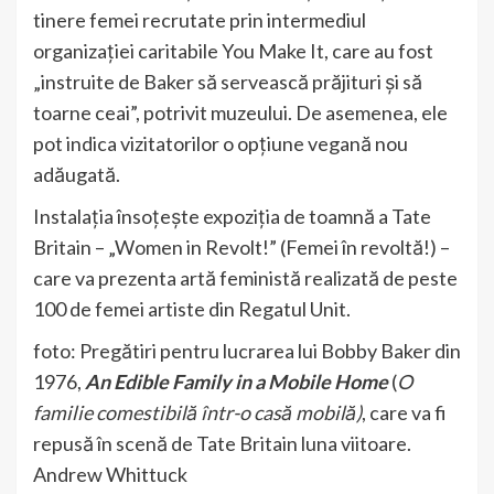
tinere femei recrutate prin intermediul
organizației caritabile You Make It, care au fost
„instruite de Baker să servească prăjituri și să
toarne ceai”, potrivit muzeului. De asemenea, ele
pot indica vizitatorilor o opțiune vegană nou
adăugată.
Instalația însoțește expoziția de toamnă a Tate
Britain – „Women in Revolt!” (Femei în revoltă!) –
care va prezenta artă feministă realizată de peste
100 de femei artiste din Regatul Unit.
foto: Pregătiri pentru lucrarea lui Bobby Baker din
1976,
An Edible Family in a Mobile Home
(
O
familie comestibilă într-o casă mobilă)
, care va fi
repusă în scenă de Tate Britain luna viitoare.
Andrew Whittuck