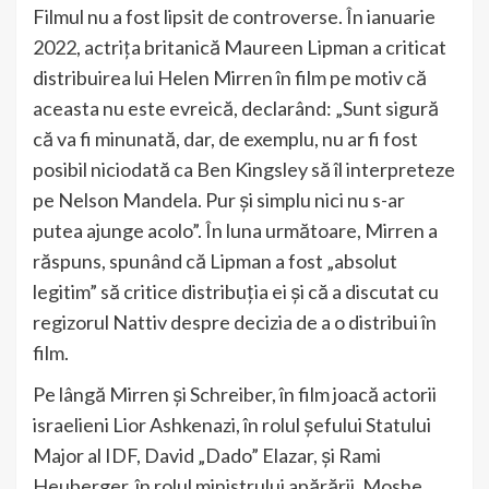
Filmul nu a fost lipsit de controverse. În ianuarie
2022, actrița britanică Maureen Lipman a criticat
distribuirea lui Helen Mirren în film pe motiv că
aceasta nu este evreică, declarând: „Sunt sigură
că va fi minunată, dar, de exemplu, nu ar fi fost
posibil niciodată ca Ben Kingsley să îl interpreteze
pe Nelson Mandela. Pur și simplu nici nu s-ar
putea ajunge acolo”. În luna următoare, Mirren a
răspuns, spunând că Lipman a fost „absolut
legitim” să critice distribuția ei și că a discutat cu
regizorul Nattiv despre decizia de a o distribui în
film.
Pe lângă Mirren și Schreiber, în film joacă actorii
israelieni Lior Ashkenazi, în rolul șefului Statului
Major al IDF, David „Dado” Elazar, și Rami
Heuberger, în rolul ministrului apărării, Moshe