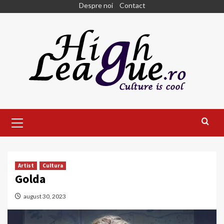
Skip
Despre noi
Contact
to
content
Primary
Menu
Artist
Cultura
Golda
august 30, 2023