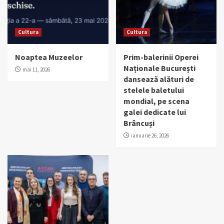
Cultura
Cultura
Noaptea Muzeelor
Prim-balerinii Operei
Naționale București
mai 11, 2026
dansează alături de
stelele baletului
mondial, pe scena
galei dedicate lui
Brâncuși
ianuarie 26, 2026