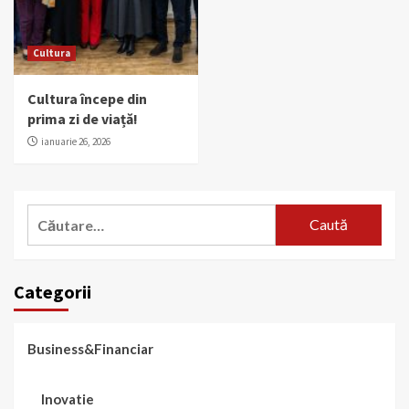
Cultura
Cultura începe din
prima zi de viață!
ianuarie 26, 2026
Caută
după:
Categorii
Business&Financiar
Inovatie