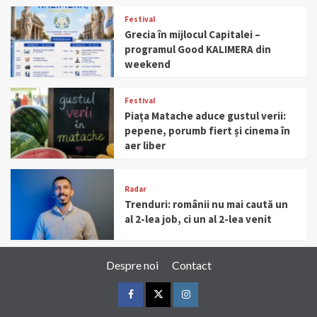
Festival
Grecia în mijlocul Capitalei –
programul Good KALIMERA din
weekend
Festival
Piața Matache aduce gustul verii:
pepene, porumb fiert și cinema în
aer liber
Radar
Trenduri: românii nu mai caută un
al 2-lea job, ci un al 2-lea venit
Despre noi
Contact
Facebook
Twitter
Instagram