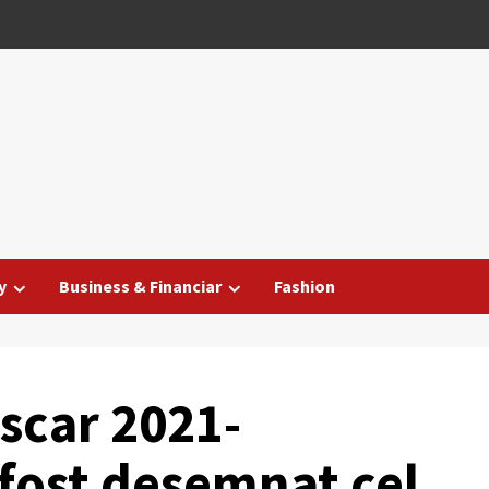
y
Business & Financiar
Fashion
scar 2021-
ost desemnat cel