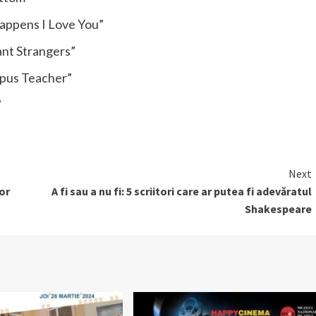
Happens I Love You”
ant Strangers”
opus Teacher”
”
Next
or
A fi sau a nu fi: 5 scriitori care ar putea fi adevăratul
Shakespeare