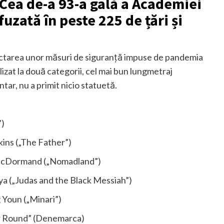
 Cea de-a 93-a gală a Academiei
uzată în peste 225 de țări și
ectarea unor măsuri de siguranță impuse de pandemia
zat la două categorii, cel mai bun lungmetraj
tar, nu a primit nicio statuetă.
”)
kins („The Father”)
es McDormand („Nomadland”)
uya („Judas and the Black Messiah”)
g Youn („Minari”)
er Round” (Denemarca)