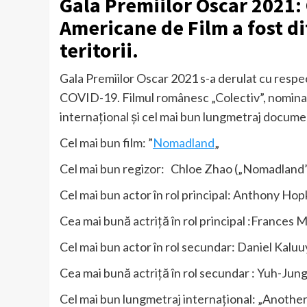
Gala Premiilor Oscar 2021:
Americane de Film a fost dif
teritorii.
Gala Premiilor Oscar 2021 s-a derulat cu resp
COVID-19. Filmul românesc „Colectiv”, nominali
internaţional și cel mai bun lungmetraj documen
Cel mai bun film: ”
Nomadland
„
Cel mai bun regizor: Chloe Zhao („Nomadland
Cel mai bun actor în rol principal: Anthony Hop
Cea mai bună actriţă în rol principal :Franc
Cel mai bun actor în rol secundar: Daniel Kalu
Cea mai bună actriţă în rol secundar : Yuh-Jun
Cel mai bun lungmetraj internaţional: „Anoth