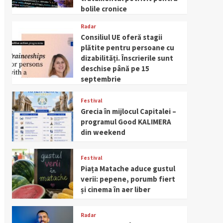
bolile cronice
Radar
Consiliul UE oferă stagii
plătite pentru persoane cu
dizabilități. Înscrierile sunt
deschise până pe 15
septembrie
Festival
Grecia în mijlocul Capitalei –
programul Good KALIMERA
din weekend
Festival
Piața Matache aduce gustul
verii: pepene, porumb fiert
și cinema în aer liber
Radar