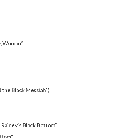
ung Woman”
d the Black Messiah”)
 Rainey’s Black Bottom”
ottom”