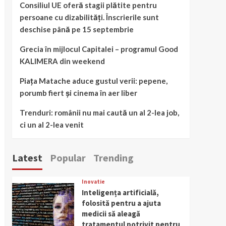
Consiliul UE oferă stagii plătite pentru
persoane cu dizabilități. Înscrierile sunt
deschise până pe 15 septembrie
Grecia în mijlocul Capitalei – programul Good
KALIMERA din weekend
Piața Matache aduce gustul verii: pepene,
porumb fiert și cinema în aer liber
Trenduri: românii nu mai caută un al 2-lea job,
ci un al 2-lea venit
Latest
Popular
Trending
Inovatie
Inteligența artificială,
folosită pentru a ajuta
medicii să aleagă
tratamentul potrivit pentru