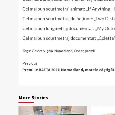
Cel mai bun scurtmetraj animat: „If Anything 
Cel mai bun scurtmetraj de ficţiune: „Two Dist
Cel mai bun lungmetraj documentar: „My Oct
Cel mai bun scurtmetraj documentar: „Colette
Tags:
Colectiv
,
gala
,
Nomadland
,
Oscar
,
premii
Continue
Previous
Premiile BAFTA 2021: Nomadland, marele câștigăt
Reading
More Stories