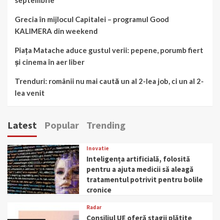
septembrie
Grecia în mijlocul Capitalei – programul Good
KALIMERA din weekend
Piața Matache aduce gustul verii: pepene, porumb fiert
și cinema în aer liber
Trenduri: românii nu mai caută un al 2-lea job, ci un al 2-
lea venit
Latest
Popular
Trending
Inovatie
Inteligența artificială, folosită
pentru a ajuta medicii să aleagă
tratamentul potrivit pentru bolile
cronice
Radar
Consiliul UE oferă stagii plătite