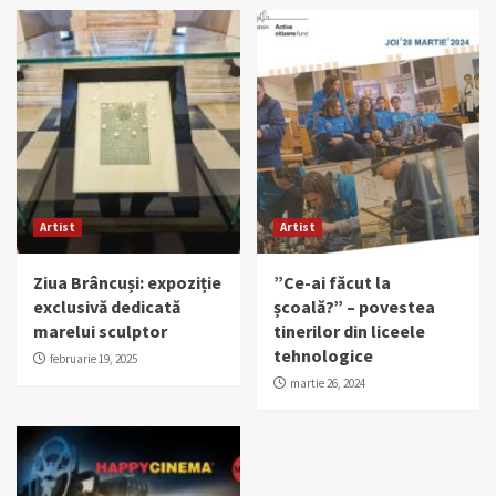
Artist
Artist
Ziua Brâncuși: expoziție
”Ce-ai făcut la
exclusivă dedicată
școală?” – povestea
marelui sculptor
tinerilor din liceele
tehnologice
februarie 19, 2025
martie 26, 2024