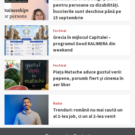
pentru persoane cu dizabilități.
Înscrierile sunt deschise până pe
15 septembrie
Festival
Grecia în mijlocul Capitalei –
programul Good KALIMERA din
weekend
Festival
Piața Matache aduce gustul verii:
pepene, porumb fiert și cinema în
aer liber
Radar
Trenduri: românii nu mai caută un
al 2-lea job, ci un al 2-lea venit