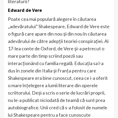
literaturii?
Edward de Vere
Poate cea mai populară alegere în căutarea
„adevăratului” Shakespeare, Edward de Vere este
o figură care apare din nou și din nou în căutarea
adevărului de către adepții teoriei conspirației. Al
17-lea conte de Oxford, de Vere și-a petrecut o
mare parte din timp scriind poezii sau
interacționând cu familia regală. Educația sa l-a
dus în zonele din Italia și Franța pentru care
Shakespeare era bine cunoscut, ceea ce i-a oferit
o mare înțelegere a lumii literare din operele
scriitorului. Deși a scris o serie de lucrări proprii,
nu le-a publicat niciodată de teamă că sunt prea
autobiografice. Unii cred că s-a folosit de numele
lui Shakespeare pentru a face cunoscute