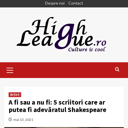
Skip
Despre noi
Contact
to
content
Primary
Menu
Artist
A fi sau a nu fi: 5 scriitori care ar
putea fi adevăratul Shakespeare
mai 13, 2021