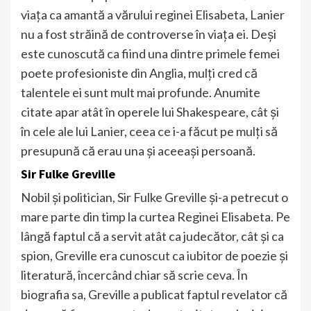
viața ca amantă a vărului reginei Elisabeta, Lanier
nu a fost străină de controverse în viața ei. Deși
este cunoscută ca fiind una dintre primele femei
poete profesioniste din Anglia, mulți cred că
talentele ei sunt mult mai profunde. Anumite
citate apar atât în operele lui Shakespeare, cât și
în cele ale lui Lanier, ceea ce i-a făcut pe mulți să
presupună că erau una și aceeași persoană.
Sir Fulke Greville
Nobil și politician, Sir Fulke Greville și-a petrecut o
mare parte din timp la curtea Reginei Elisabeta. Pe
lângă faptul că a servit atât ca judecător, cât și ca
spion, Greville era cunoscut ca iubitor de poezie și
literatură, încercând chiar să scrie ceva. În
biografia sa, Greville a publicat faptul revelator că