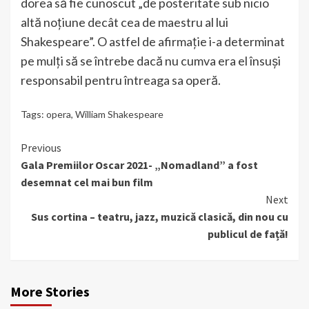
dorea să fie cunoscut „de posteritate sub nicio
altă noțiune decât cea de maestru al lui
Shakespeare”. O astfel de afirmație i-a determinat
pe mulți să se întrebe dacă nu cumva era el însuși
responsabil pentru întreaga sa operă.
Tags:
opera
,
William Shakespeare
Continue
Previous
Gala Premiilor Oscar 2021- „Nomadland” a fost
Reading
desemnat cel mai bun film
Next
Sus cortina – teatru, jazz, muzică clasică, din nou cu
publicul de față!
More Stories