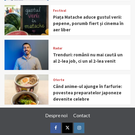
Festival
Piața Matache aduce gustul verii:
pepene, porumb fiert și cinema în
aer liber
Radar
Trenduri: românii nu mai caută un
al 2-lea job, ci un al 2-lea venit
Oferte
Când anime-ul ajunge în farfurie:
povestea preparatelor japoneze
devenite celebre
Despre noi
Contact
Facebook
Twitter
Instagram