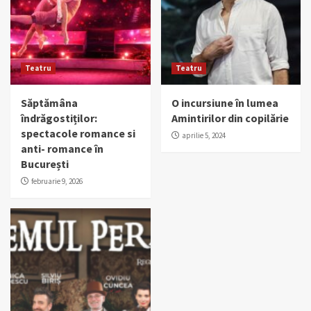
Teatru
Teatru
Săptămâna
O incursiune în lumea
îndrăgostiților:
Amintirilor din copilărie
spectacole romance si
aprilie 5, 2024
anti- romance în
București
februarie 9, 2026