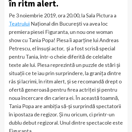
în ritm alert.
Pe 3 noiembrie 2019, ora 20.00, la Sala Pictura a
Teatrului
Național din Bucureşti va avea loc
premiera piesei Figuranta, un nou one woman
show cu Tania Popa! Piesa îi aparţine lui Andreas
Petrescu, el însuși actor, şi a fost scrisă special
pentru Tania, într-o cheie diferită de celelalte
texte ale lui. Piesa reprezintă un puzzle de stări şi
situaţii ce te iau prin surprindere, la graniţa dintre
râs şi lacrimi, în ritm alert, şi se recomandă drept o
ofertă generoasă pentru firea actriţei şi pentru
noua încercare din cariera ei. În această toamnă,
Tania Popa are ambiţia să-şi surprindă spectatorii
în ipostaza de regizor. Şi nu oricum, ci printr-un
dublu debut regizoral. Unul dintre spectacole este
Figuranta.