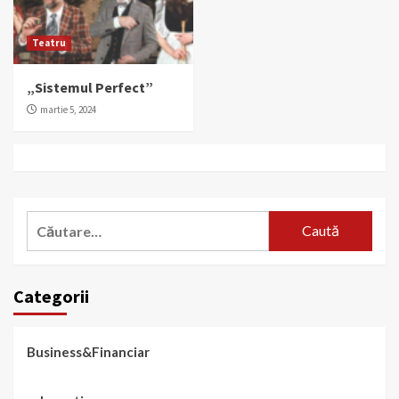
Teatru
„Sistemul Perfect”
martie 5, 2024
Caută
după:
Categorii
Business&Financiar