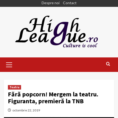
Skip
Despre noi
Contact
to
content
Primary
Menu
Teatru
Fără popcorn! Mergem la teatru.
Figuranta, premieră la TNB
octombrie 22, 2019