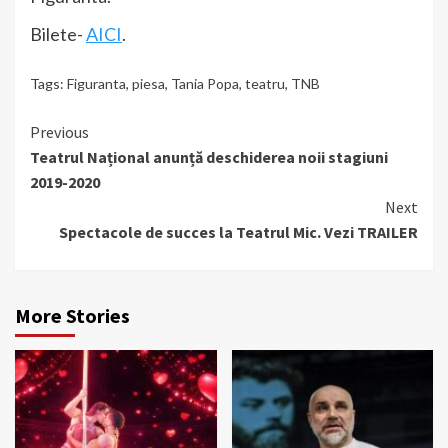
Bilete-
AICI
.
Tags:
Figuranta
,
piesa
,
Tania Popa
,
teatru
,
TNB
Continue
Previous
Teatrul Național anunță deschiderea noii stagiuni
Reading
2019-2020
Next
Spectacole de succes la Teatrul Mic. Vezi TRAILER
More Stories