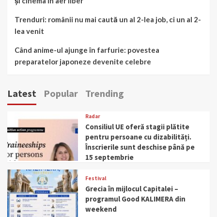
și cinema în aer liber
Trenduri: românii nu mai caută un al 2-lea job, ci un al 2-
lea venit
Când anime-ul ajunge în farfurie: povestea
preparatelor japoneze devenite celebre
Latest
Popular
Trending
Radar
Consiliul UE oferă stagii plătite
pentru persoane cu dizabilități.
Înscrierile sunt deschise până pe
15 septembrie
Festival
Grecia în mijlocul Capitalei –
programul Good KALIMERA din
weekend