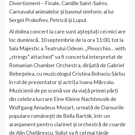
Divertisment – Finale, Camille Saint-Saëns,
Carnavalul animalelor și basmul simfonic al lui
Sergei Prokofiev, Petrică și Lupul.
Al doilea concert la care sunt așteptați cei mici are
loc duminică, 10 septembrie de la ora 11:00, tot la
Sala Majestic a Teatrului Odeon. „Pinocchio… with
„strings” attached” va fi concertul interpretat de
Romanian Chamber Orchestra, dirijată de Gabriel
Bebeșelea, cu muzicologul Cristina Bohaciu Sârbu
în rol de prezentator și actrița Ioana Mărcoiu.
Muzicienii de pe scenă vor da viață primei părți
din celebra lucrare Eine Kleine Nachtmusik de
Wolfgang Amadeus Mozart, urmată de Dansurile
populare românești de Bella Bartók, într-un
aranjament pentru clarinet și orchestră de coarde
de Alin Chelărescu. Solist va fi cel mai tânăr