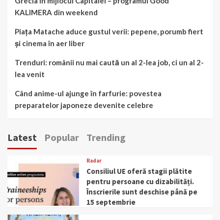
Grecia în mijlocul Capitalei – programul Good
KALIMERA din weekend
Piața Matache aduce gustul verii: pepene, porumb fiert
și cinema în aer liber
Trenduri: românii nu mai caută un al 2-lea job, ci un al 2-
lea venit
Când anime-ul ajunge în farfurie: povestea
preparatelor japoneze devenite celebre
Latest
Popular
Trending
Radar
Consiliul UE oferă stagii plătite
pentru persoane cu dizabilități.
Înscrierile sunt deschise până pe
15 septembrie