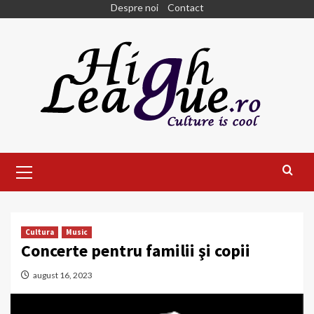
Skip
Despre noi
Contact
to
content
Primary
Menu
Cultura
Music
Concerte pentru familii şi copii
august 16, 2023