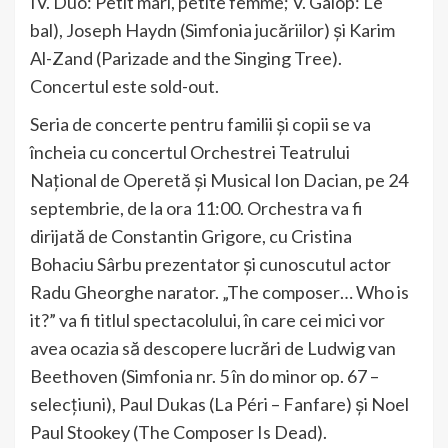
IV. Duo: Petit mari, petite femme; V. Galop: Le
bal), Joseph Haydn (Simfonia jucăriilor) și Karim
Al-Zand (Parizade and the Singing Tree).
Concertul este sold-out.
Seria de concerte pentru familii şi copii se va
încheia cu concertul Orchestrei Teatrului
Național de Operetă și Musical Ion Dacian, pe 24
septembrie, de la ora 11:00. Orchestra va fi
dirijată de Constantin Grigore, cu Cristina
Bohaciu Sârbu prezentator și cunoscutul actor
Radu Gheorghe narator. „The composer… Who is
it?” va fi titlul spectacolului, în care cei mici vor
avea ocazia să descopere lucrări de Ludwig van
Beethoven (Simfonia nr. 5 în do minor op. 67 –
selecțiuni), Paul Dukas (La Péri – Fanfare) și Noel
Paul Stookey (The Composer Is Dead).