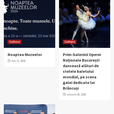
Cultura
Cultura
Noaptea Muzeelor
Prim-balerinii Operei
Naționale București
mai 11, 2026
dansează alături de
stelele baletului
mondial, pe scena
galei dedicate lui
Brâncuși
ianuarie 26, 2026