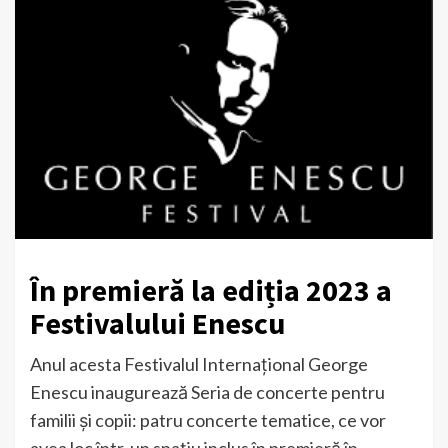
În premieră la ediția 2023 a
Festivalului Enescu
Anul acesta Festivalul Internațional George
Enescu inaugurează Seria de concerte pentru
familii şi copii: patru concerte tematice, ce vor
avea loc într-un spațiu inclus în premieră în