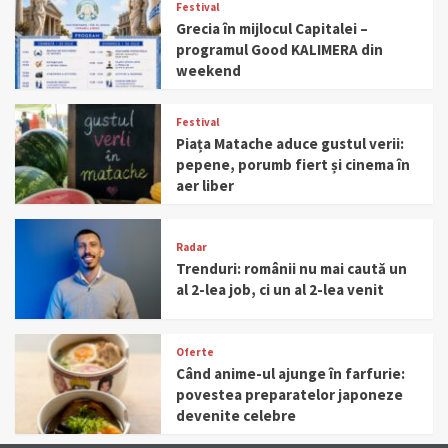
Festival
Grecia în mijlocul Capitalei –
programul Good KALIMERA din
weekend
Festival
Piața Matache aduce gustul verii:
pepene, porumb fiert și cinema în
aer liber
Radar
Trenduri: românii nu mai caută un
al 2-lea job, ci un al 2-lea venit
Oferte
Când anime-ul ajunge în farfurie:
povestea preparatelor japoneze
devenite celebre