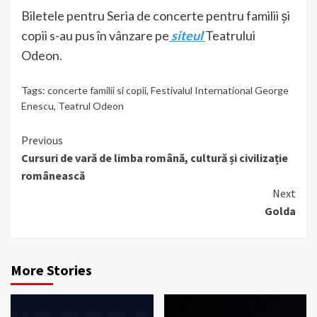
Biletele pentru Seria de concerte pentru familii şi
copii s-au pus în vânzare pe
siteul
Teatrului
Odeon.
Tags:
concerte familii si copii
,
Festivalul International George
Enescu
,
Teatrul Odeon
Continue
Previous
Cursuri de vară de limba română, cultură și civilizație
Reading
românească
Next
Golda
More Stories