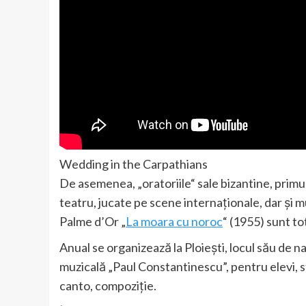
Wedding in the Carpathians
De asemenea, „oratoriile“ sale bizantine, primu
teatru, jucate pe scene internaţionale, dar şi mu
Palme d’Or „
La moara cu noroc
“ (1955) sunt to
Anual se organizează la Ploiești, locul său de n
muzicală „Paul Constantinescu”, pentru elevi, st
canto, compoziție.