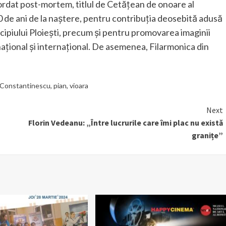
cordat post-mortem, titlul de Cetățean de onoare al
00 de ani de la naștere, pentru contribuția deosebită adusă
icipiului Ploiești, precum și pentru promovarea imaginii
 național și internațional. De asemenea, Filarmonica din
 Constantinescu
,
pian
,
vioara
Next
Florin Vedeanu: „Între lucrurile care îmi plac nu există
granițe”