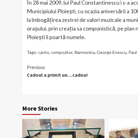
În 28 mai 2009, lui Paul Constantinescu i s-a a
Municipiului Ploiești, cu ocazia aniversării a 1
la îmbogățirea zestrei de valori muzicale a mun
orașului, prin creația sa componistică, pe plan
Ploiești îi poartă numele.
Tags:
canto
,
compozitor
,
filarmonica
,
George Enescu
,
Paul
Continue
Previous
Cadoul a primit un…cadou!
Reading
More Stories