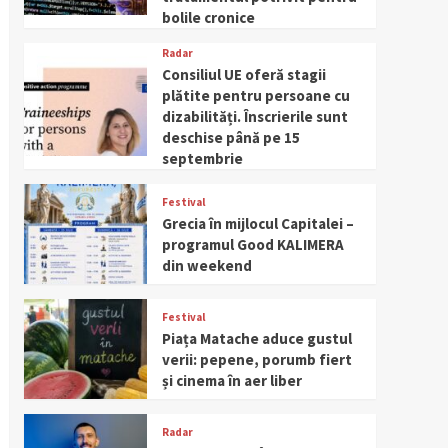
bolile cronice
Radar
Consiliul UE oferă stagii
plătite pentru persoane cu
dizabilități. Înscrierile sunt
deschise până pe 15
septembrie
Festival
Grecia în mijlocul Capitalei –
programul Good KALIMERA
din weekend
Festival
Piața Matache aduce gustul
verii: pepene, porumb fiert
și cinema în aer liber
Radar