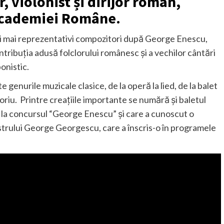
 violonist și dirijor român,
Academiei Române.
cei mai reprezentativi compozitori după George Enescu,
ontribuția adusă folclorului românesc și a vechilor cântări
ponistic.
 genurile muzicale clasice, de la operă la lied, de la balet
toriu. Printre creaţiile importante se numără şi baletul
 I la concursul “George Enescu” și care a cunoscut o
trului George Georgescu, care a înscris-o în programele