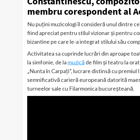
Constantinescu, compozitor,
membru corespondent al 
Nu puțini muzicologi îl consideră unul dintre 
fiind apreciat pentru stilul vizionar și pentru c
bizantine pe care le-a integrat stilului său com
Activitatea sa cuprinde lucrări din aproape toate
la simfonie, de la
muzică
de film și teatru la ora
„Nunta în Carpaţi”, lucrare distinsă cu premiul
semnificativă carieră europeană datorită maes
turneelor sale cu Filarmonica bucureşteană.