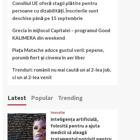
Consiliul UE oferă stagii plătite pentru
persoane cu dizabilități. Înscrierile sunt
deschise până pe 15 septembrie
Grecia în mijlocul Capitalei – programul Good
KALIMERA din weekend
Piața Matache aduce gustul verii: pepene,
porumb fiert și cinema în aer liber
Trenduri: românii nu mai caută un al 2-lea job,
ci un al 2-lea venit
Latest
Popular
Trending
Inovatie
Inteligența artificială,
folosită pentru a ajuta
medicii să aleagă
tratamentul potrivit pentru