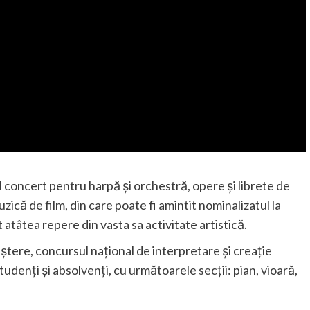
l concert pentru harpă şi orchestră, opere şi librete de
zică de film, din care poate fi amintit nominalizatul la
t atâtea repere din vasta sa activitate artistică.
aștere, concursul național de interpretare și creație
udenți și absolvenți, cu următoarele secții: pian, vioară,