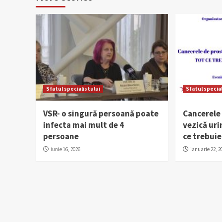
Sfatul specialistului
Sfatul specia
VSR- o singură persoană poate
Cancerele 
infecta mai mult de 4
vezică uri
persoane
ce trebuie
iunie 16, 2026
ianuarie 22, 2