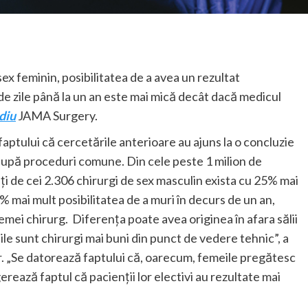
 feminin, posibilitatea de a avea un rezultat
de zile până la un an este mai mică decât dacă medicul
diu
JAMA Surgery.
faptului că cercetările anterioare au ajuns la o concluzie
e după proceduri comune. Din cele peste 1 milion de
ați de cei 2.306 chirurgi de sex masculin exista cu 25% mai
24% mai mult posibilitatea de a muri în decurs de un an,
emei chirurg. Diferența poate avea originea în afara sălii
le sunt chirurgi mai buni din punct de vedere tehnic”, a
. „Se datorează faptului că, oarecum, femeile pregătesc
rează faptul că pacienții lor electivi au rezultate mai