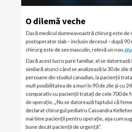
O dilemă veche
Dacă medicul dumneavoastră chirurg este de sex
postoperator slab – inclusiv decesul – după 90 
chirurg este de sex masculin, relevă un nou
stu
Dacă acest lucru pare familiar, el se datorează 
similară atunci când se analizează la 30 de zil
persoane din studiul canadian, la pacienții trat
mult posibilitatea de a muri în 90 de zile și cu 
comparativ cu pacienții tratați de cele 700 de f
de operație. „Nu se datorează faptului că femei
declarat chirurgul pediatru Cassandra Kelleher
mai bine pacienții pentru operație, așa cum suge
bune decât pacienții de urgență”.