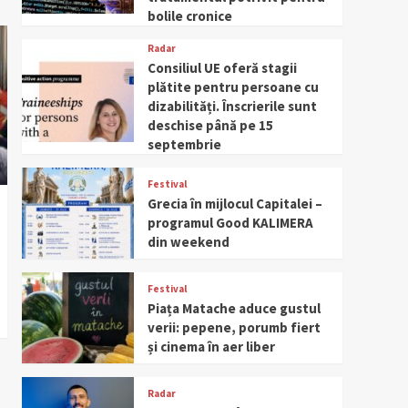
bolile cronice
Radar
Consiliul UE oferă stagii
plătite pentru persoane cu
dizabilități. Înscrierile sunt
deschise până pe 15
septembrie
Festival
Grecia în mijlocul Capitalei –
programul Good KALIMERA
din weekend
Festival
Piața Matache aduce gustul
verii: pepene, porumb fiert
și cinema în aer liber
Radar