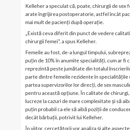
Kelleher a speculat că, poate, chirurgii de sex
arate îngrijirea postoperatorie, astfel încât p
mai mult de pacienți după operație.
„Există ceva diferit din punct de vedere calitati
chirurgii femei”, a spus Kelleher.
Femeile au fost, de-a lungul timpului, subrepr
puțin de 10% în anumite specialități, cum ar fi c
reprezintă peste jumătate din totalul înscrieril
parte dintre femeile rezidente în specialitățil
partea supervizorilor lor direcți, de sex mascul
pentru această opțiune. În calitate de chirurgi
lucreze la cazuri de mare complexitate și să ai
puțin probabil ca ele să aibă poziții de conduc
decât bărbații, potrivit lui Kelleher.
În viitor, cercetătorii vor analiza și alte aspecte