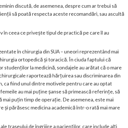
 feminin discută, de asemenea, despre cum ar trebui să
acienții să poată respecta aceste recomandări, sau ascultă
v în ceea ce privește tipul de practică pe care îl au
ezentate în chirurgia din SUA – uneori reprezentând mai
hirurgia ortopedică și toracică. În ciuda faptului că
or studenților la medicină, sondajele au arătat că o mare
e chirurgicale raportează hărțuirea sau discriminarea din
in, ca fiind unul dintre motivele pentru care au optat
, femeile au mai puține șanse să primească referințe, să
bă mai puțin timp de operație. De asemenea, este mai
ere și părăsesc medicina academică într-o rată mai mare
 ale traseului de îngrijire a pacienților, care include alți