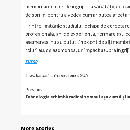
membri ai echipei de îngrijire a sănătății, cum ar 
de sprijin, pentru a vedea cum ar putea afecta r
Printre limitările studiului, echipa de cercetare
profesională, ani de experiență, formare sau co
asemenea, nu au putut ține cont de alți membri ai
roluri au, de asemenea, un impact asupra îngrijir
sursa
Tags:
barbati
,
chirurgie
,
femei
,
SUA
Continue
Previous
Tehnologia schimbă radical somnul așa cum îl ști
Reading
More Stories