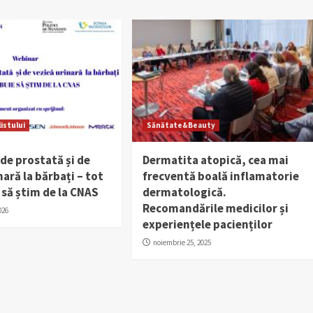
listului
Sănătate&Beauty
de prostată și de
Dermatita atopică, cea mai
nară la bărbați – tot
frecventă boală inflamatorie
 să știm de la CNAS
dermatologică.
Recomandările medicilor și
026
experiențele pacienților
noiembrie 25, 2025