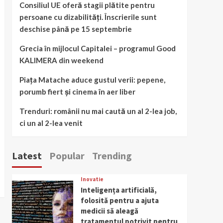
Consiliul UE oferă stagii plătite pentru
persoane cu dizabilități. Înscrierile sunt
deschise până pe 15 septembrie
Grecia în mijlocul Capitalei – programul Good
KALIMERA din weekend
Piața Matache aduce gustul verii: pepene,
porumb fiert și cinema în aer liber
Trenduri: românii nu mai caută un al 2-lea job,
ci un al 2-lea venit
Latest
Popular
Trending
Inovatie
Inteligența artificială,
folosită pentru a ajuta
medicii să aleagă
tratamentul potrivit pentru