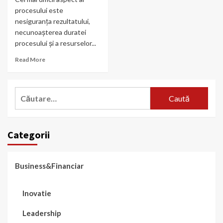
procesului este
nesiguranța rezultatului,
necunoașterea duratei
procesului și a resurselor...
Read More
Caută
după:
Categorii
Business&Financiar
Inovatie
Leadership