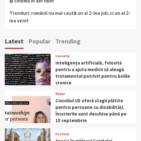
și cinema în aer liber
Trenduri: românii nu mai caută un al 2-lea job, ci un al 2-
lea venit
Latest
Popular
Trending
Inovatie
Inteligența artificială, folosită
pentru a ajuta medicii să aleagă
tratamentul potrivit pentru bolile
cronice
Radar
Consiliul UE oferă stagii plătite
pentru persoane cu dizabilități.
Înscrierile sunt deschise până pe
15 septembrie
Festival
Grecia în mijlocul Capitalei –