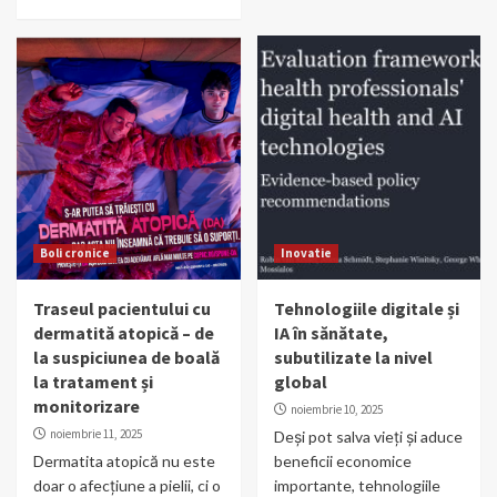
Boli cronice
Inovatie
Traseul pacientului cu
Tehnologiile digitale și
dermatită atopică – de
IA în sănătate,
la suspiciunea de boală
subutilizate la nivel
la tratament și
global
monitorizare
noiembrie 10, 2025
noiembrie 11, 2025
Deși pot salva vieți și aduce
Dermatita atopică nu este
beneficii economice
doar o afecțiune a pielii, ci o
importante, tehnologiile