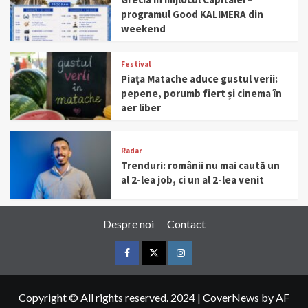
programul Good KALIMERA din
weekend
Festival
Piața Matache aduce gustul verii:
pepene, porumb fiert și cinema în
aer liber
Radar
Trenduri: românii nu mai caută un
al 2-lea job, ci un al 2-lea venit
Despre noi
Contact
Facebook
Twitter
Instagram
Copyright © All rights reserved. 2024
|
CoverNews
by AF