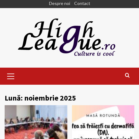
Skip
Despre noi
Contact
to
content
Primary
Menu
Lună:
noiembrie 2025