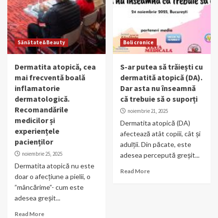
Sănătate&Beauty
Boli cronice
Dermatita atopică, cea
S-ar putea să trăiești cu
mai frecventă boală
dermatită atopică (DA).
inflamatorie
Dar asta nu înseamnă
dermatologică.
că trebuie să o suporți
Recomandările
noiembrie 21, 2025
medicilor și
Dermatita atopică (DA)
experiențele
afectează atât copiii, cât și
pacienților
adulții. Din păcate, este
noiembrie 25, 2025
adesea percepută greșit...
Dermatita atopică nu este
Read More
doar o afecțiune a pielii, o
”mâncărime”- cum este
adesea greșit...
Read More