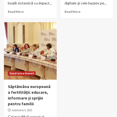
boală sistemică cu impact...
digitale și cele bazate pe...
Read More
Read More
Sănătatea femeii
Săptămâna europeană
a fertilității: educare,
informare și sprijin
pentru familii
noiembrie 4, 2025
Cel mai dificil aspect al