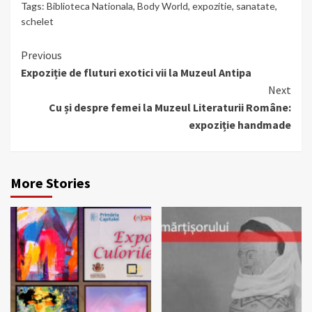
Tags:
Biblioteca Nationala
,
Body World
,
expozitie
,
sanatate
,
schelet
Continue
Previous
Expoziție de fluturi exotici vii la Muzeul Antipa
Reading
Next
Cu și despre femei la Muzeul Literaturii Române:
expoziție handmade
More Stories