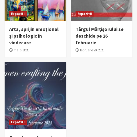
Expozitii
Expozitii
Arta, sprijin emoțional
Târgul Mărțișorului se
și psihologic în
deschide pe 26
vindecare
februarie
mai 6, 2026
februarie 20, 2025
Expozitii