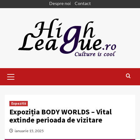
Skip
Despre noi
Contact
to
content
Primary
Menu
Expozitii
Expoziția BODY WORLDS – Vital
extinde perioada de vizitare
ianuarie 15, 2025