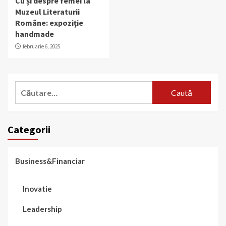
Cu și despre femei la
Muzeul Literaturii
Române: expoziție
handmade
februarie 6, 2025
Caută
după:
Categorii
Business&Financiar
Inovatie
Leadership