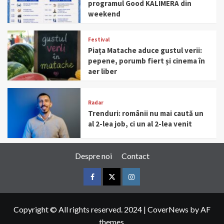
programul Good KALIMERA din
weekend
Festival
Piața Matache aduce gustul verii:
pepene, porumb fiert și cinema în
aer liber
Radar
Trenduri: românii nu mai caută un
al 2-lea job, ci un al 2-lea venit
Despre noi
Contact
Facebook
Twitter
Instagram
Copyright © All rights reserved. 2024
|
CoverNews
by AF
themes.