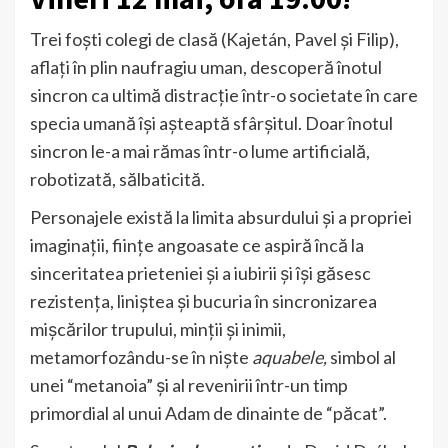
Trei foști colegi de clasă (Kajetán, Pavel și Filip),
aflați în plin naufragiu uman, descoperă înotul
sincron ca ultimă distracție într-o societate în care
specia umană își așteaptă sfârșitul. Doar înotul
sincron le-a mai rămas într-o lume artificială,
robotizată, sălbaticită.
Personajele există la limita absurdului și a propriei
imaginații, ființe angoasate ce aspiră încă la
sinceritatea prieteniei și a iubirii și își găsesc
rezistența, liniștea și bucuria în sincronizarea
mișcărilor trupului, minții și inimii,
metamorfozându-se în niște
aquabele,
simbol al
unei “metanoia” și al revenirii într-un timp
primordial al unui Adam de dinainte de “păcat”.