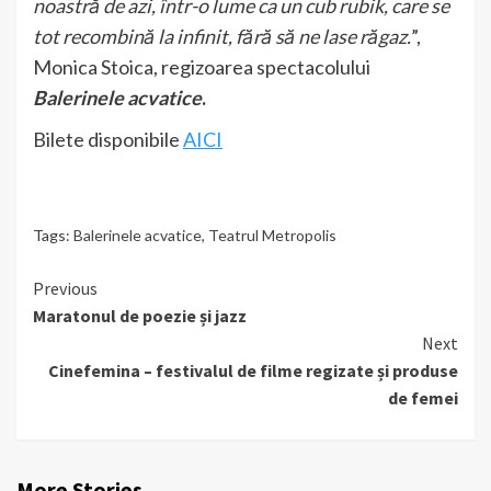
noastră de azi, într-o lume ca un cub rubik, care se
tot recombină la infinit, fără să ne lase răgaz.
”,
Monica Stoica, regizoarea spectacolului
Balerinele acvatice
.
Bilete disponibile
AICI
Tags:
Balerinele acvatice
,
Teatrul Metropolis
Continue
Previous
Maratonul de poezie și jazz
Reading
Next
Cinefemina – festivalul de filme regizate și produse
de femei
More Stories