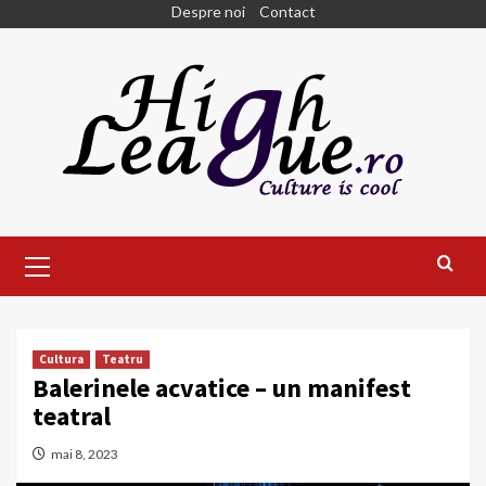
Skip
Despre noi
Contact
to
content
Primary
Menu
Cultura
Teatru
Balerinele acvatice – un manifest
teatral
mai 8, 2023