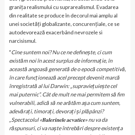
granița realismului cu suprarealismul. Evadarea
din realitate se produce în decorul mai amplu al
unei societăți globalizante, concurențiale, ce se
autodevorează exacerbând nevrozele si
narcisismul.
“
Cine suntem noi? Nu ce ne definește, ci cum
existăm noi în acest surplus de informație, în
această angoasă generată de o epocă competitivă,
în care funcționează acel precept devenit marcă
înregistrată al lui Darwin: „supraviețuiește cel
mai puternic”. Cât de mult ne mai permitem să fim
vulnerabili, adică să ne arătăm așa cum suntem,
adevărați, timorați, devorați și plăpânzi?
„Spectacolul «𝐁𝐚𝐥𝐞𝐫𝐢𝐧𝐞𝐥𝐞 𝐚𝐜𝐯𝐚𝐭𝐢𝐜𝐞» nu va da
răspunsuri, ci va naște întrebări despre existența