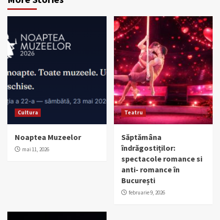
Cultura
Teatru
Noaptea Muzeelor
Săptămâna
îndrăgostiților:
mai 11, 2026
spectacole romance si
anti- romance în
București
februarie 9, 2026