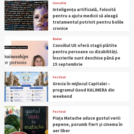
Inovatie
Inteligența artificială, folosită
pentru a ajuta medicii să aleagă
tratamentul potrivit pentru bolile
cronice
Radar
Consiliul UE oferă stagii plătite
pentru persoane cu dizabilități.
Înscrierile sunt deschise până pe
15 septembrie
Festival
Grecia în mijlocul Capitalei –
programul Good KALIMERA din
weekend
Festival
Piața Matache aduce gustul verii:
pepene, porumb fiert și cinema în
aer liber