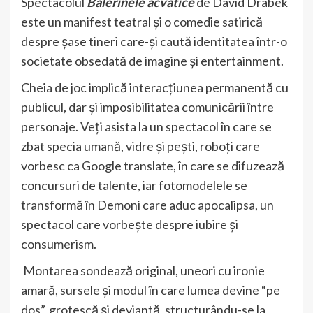
Spectacolul
Balerinele acvatice
de David Drábek
este un manifest teatral și o comedie satirică
despre șase tineri care-și caută identitatea într-o
societate obsedată de imagine și entertainment.
Cheia de joc implică interacțiunea permanentă cu
publicul, dar și imposibilitatea comunicării între
personaje. Veți asista la un spectacol în care se
zbat specia umană, vidre și pești, roboți care
vorbesc ca Google translate, în care se difuzează
concursuri de talente, iar fotomodelele se
transformă în Demoni care aduc apocalipsa, un
spectacol care vorbește despre iubire și
consumerism.
Montarea sondează original, uneori cu ironie
amară, sursele și modul în care lumea devine “pe
dos”, grotescă și deviantă, structurându-se la