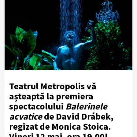
Teatrul Metropolis vă
așteaptă la premiera
spectacolului
Balerinele
acvatice
de David Drábek,
regizat de Monica Stoica.
V
ineri 12 mai, ora 19.00!