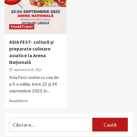
Food&Travel
ASIA FEST- cultură și
preparate culinare
asiatice la Arena
Națională
septembrie 20, 2023
Asia Fest revine cu cea de-
a X-a ediție, între 22 și 24
septembrie 2023, în...
Read More
Caută
după: