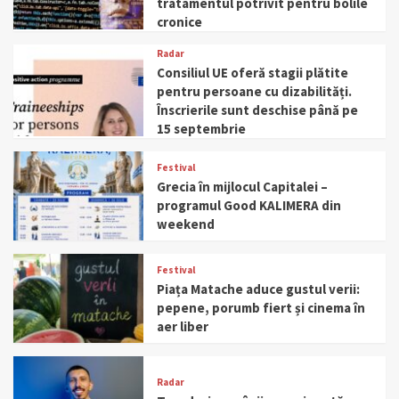
tratamentul potrivit pentru bolile
cronice
Radar
Consiliul UE oferă stagii plătite
pentru persoane cu dizabilități.
Înscrierile sunt deschise până pe
15 septembrie
Festival
Grecia în mijlocul Capitalei –
programul Good KALIMERA din
weekend
Festival
Piața Matache aduce gustul verii:
pepene, porumb fiert și cinema în
aer liber
Radar