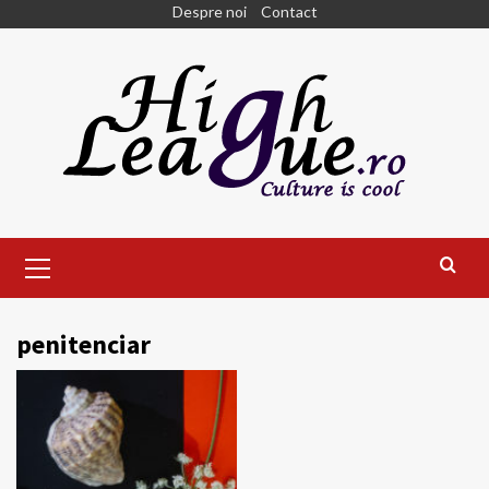
Skip
Despre noi
Contact
to
content
Primary
Menu
penitenciar