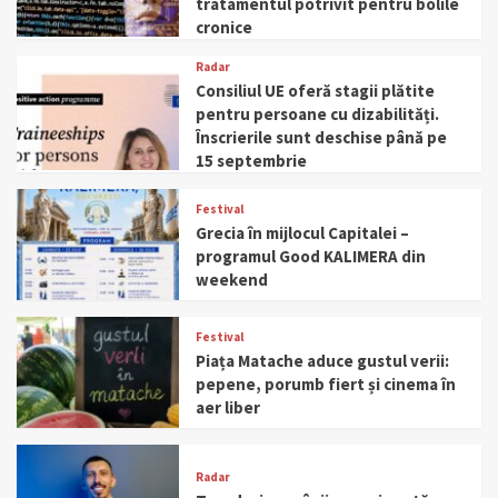
tratamentul potrivit pentru bolile
cronice
Radar
Consiliul UE oferă stagii plătite
pentru persoane cu dizabilități.
Înscrierile sunt deschise până pe
15 septembrie
Festival
Grecia în mijlocul Capitalei –
programul Good KALIMERA din
weekend
Festival
Piața Matache aduce gustul verii:
pepene, porumb fiert și cinema în
aer liber
Radar