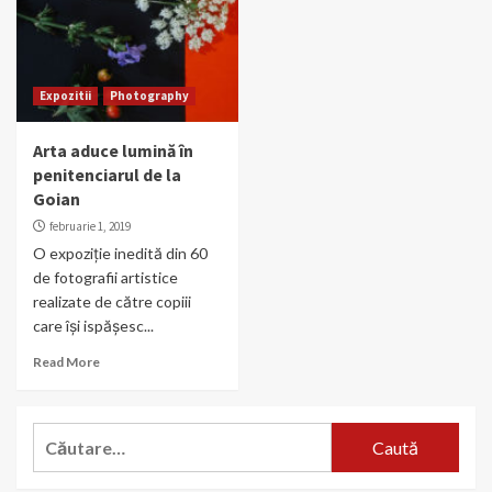
Expozitii
Photography
Arta aduce lumină în
penitenciarul de la
Goian
februarie 1, 2019
O expoziție inedită din 60
de fotografii artistice
realizate de către copiii
care își ispășesc...
Read More
Caută
după: