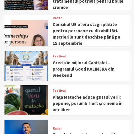
tratamentul potrivit pentru bolile
cronice
Radar
Consiliul UE oferă stagii plătite
pentru persoane cu dizabilități.
Înscrierile sunt deschise până pe
15 septembrie
Festival
Grecia în mijlocul Capitalei –
programul Good KALIMERA din
weekend
Festival
Piața Matache aduce gustul verii:
pepene, porumb fiert și cinema în
aer liber
Radar