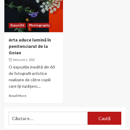
Expozitii
Photography
Arta aduce lumină în
penitenciarul de la
Goian
februarie 1, 2019
O expoziție inedită din 60
de fotografii artistice
realizate de către copiii
care își ispășesc...
Read More
Caută
după: