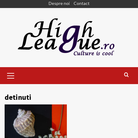
Skip
Despre noi
Contact
to
content
Primary
Menu
detinuti