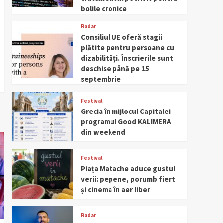
bolile cronice
Radar
Consiliul UE oferă stagii
plătite pentru persoane cu
dizabilități. Înscrierile sunt
deschise până pe 15
septembrie
Festival
Grecia în mijlocul Capitalei –
programul Good KALIMERA
din weekend
Festival
Piața Matache aduce gustul
verii: pepene, porumb fiert
și cinema în aer liber
Radar