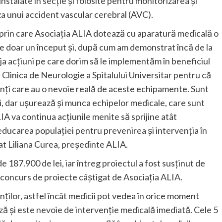
instalate în secție și folosite pentru monitorizarea și
uza unui accident vascular cerebral (AVC).
 prin care Asociația ALIA dotează cu aparatură medicală o
ste doar un început și, după cum am demonstrat încă de la
eja acțiuni pe care dorim să le implementăm în beneficiul
 Clinica de Neurologie a Spitalului Universitar pentru că
ienți care au o nevoie reală de aceste echipamente. Sunt
i, dar ușurează și munca echipelor medicale, care sunt
LIA va continua acțiunile menite să sprijine atât
educarea populației pentru prevenirea și intervenția în
rat Liliana Curea, președinte ALIA.
e 187.900 de lei, iar întreg proiectul a fost susținut de
i concurs de proiecte câștigat de Asociația ALIA.
nților, astfel încât medicii pot vedea în orice moment
ă și este nevoie de intervenție medicală imediată. Cele 5