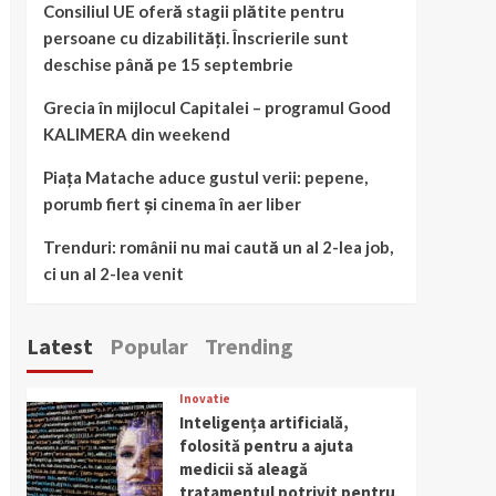
Consiliul UE oferă stagii plătite pentru
persoane cu dizabilități. Înscrierile sunt
deschise până pe 15 septembrie
Grecia în mijlocul Capitalei – programul Good
KALIMERA din weekend
Piața Matache aduce gustul verii: pepene,
porumb fiert și cinema în aer liber
Trenduri: românii nu mai caută un al 2-lea job,
ci un al 2-lea venit
Latest
Popular
Trending
Inovatie
Inteligența artificială,
folosită pentru a ajuta
medicii să aleagă
tratamentul potrivit pentru