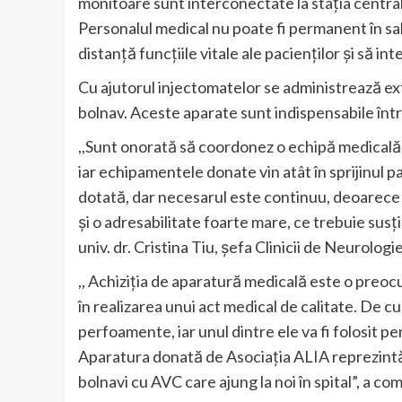
monitoare sunt interconectate la stația centrală
Personalul medical nu poate fi permanent în sa
distanță funcțiile vitale ale pacienților și să int
Cu ajutorul injectomatelor se administrează e
bolnav. Aceste aparate sunt indispensabile într-
,,Sunt onorată să coordonez o echipă medicală
iar echipamentele donate vin atât în sprijinul pa
dotată, dar necesarul este continuu, deoarece d
și o adresabilitate foarte mare, ce trebuie susț
univ. dr. Cristina Tiu, șefa Clinicii de Neurolog
,, Achiziția de aparatură medicală este o pre
în realizarea unui act medical de calitate. De cu
perfoamente, iar unul dintre ele va fi folosit p
Aparatura donată de Asociația ALIA reprezintă
bolnavi cu AVC care ajung la noi în spital”, a co