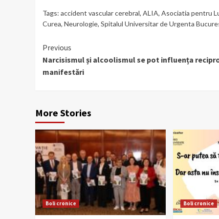
Tags:
accident vascular cerebral
,
ALIA
,
Asociatia pentru L
Curea
,
Neurologie
,
Spitalul Universitar de Urgenta Bucure
Continue
Previous
Narcisismul și alcoolismul se pot influența recipr
Reading
manifestări
More Stories
Boli cronice
Boli cronice