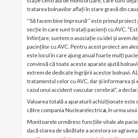
stație centrală de monitorizare, care sunt deja 
tratarea bolnavilor aflați în stare gravă din ca
‘’Să facem bine împreună’’ este primul proiect
secție în care sunt tratați pacienți cu AVC. ”E
înființare, suntem o asociație cu idei și avem d
pacinților cu AVC. Pentru acest proiect am ales
este locul în care ajung anual foarte mulți pac
convinsă că toate aceste aparate ajută bolnavi
extrem de dedicate îngrijirii acestor bolnavi. A
tratamentul celor cu AVC, dar și informarea și 
cazul unui accident vascular cerebral”, a decla
Valoarea totală a aparaturii achiziționate este d
către compania Nuclearelectric
a
, în urma unu
Monitoarele urmăresc funcțiile vitale ale pacie
dacă starea de sănătate a acestora se agraveaz