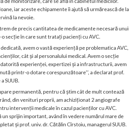
 de monitorizare, care se află în cabinetul medicilor.
loane, iar aceste echipamente îi ajută să urmărească de la
ervină la nevoie.
xtrem de precis cantitatea de medicamente necesară unui
o secție în care sunt tratați pacienți cu AVC.
 dedicată, avem o vastă experiență pe problematica AVC,
cienților, cât și al personalului medical. Avem o secție
atorită experienței, expertizei și a infrastructurii, avem
inută printr-o dotare corespunzătoare’’, a declarat prof.
ie a SUUB.
ocupare permanentă, pentru că știm cât de mult contează
rând, din venituri proprii, am achiziționat 2 angiografe
entru intervenții medicale în cazul pacienților cu AVC.
 un sprijin important, având în vedere numărul mare de
mpletat și prof. univ. dr. Cătălin Cîrstoiu, managerul SUUB.