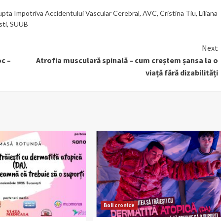
upta Impotriva Accidentului Vascular Cerebral
,
AVC
,
Cristina Tiu
,
Liliana
sti
,
SUUB
Next
oc –
Atrofia musculară spinală – cum creștem șansa la o
viață fără dizabilități
Boli cronice