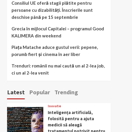
Consiliul UE oferă stagii plătite pentru
persoane cu dizabilități. Înscrierile sunt
deschise până pe 15 septembrie
Grecia în mijlocul Capitalei – programul Good
KALIMERA din weekend
Piața Matache aduce gustul verii: pepene,
porumb fiert și cinema în aer liber
Trenduri: românii nu mai caută un al 2-lea job,
ci un al 2-lea venit
Latest
Popular
Trending
Inovatie
Inteligența artificială,
folosită pentru a ajuta
medicii să aleagă
tratamentul potrivit pentru