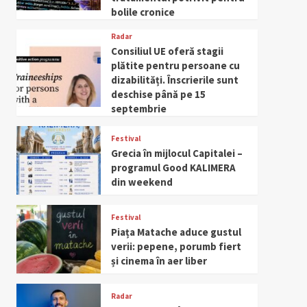
bolile cronice
Radar
Consiliul UE oferă stagii
plătite pentru persoane cu
dizabilități. Înscrierile sunt
deschise până pe 15
septembrie
Festival
Grecia în mijlocul Capitalei –
programul Good KALIMERA
din weekend
Festival
Piața Matache aduce gustul
verii: pepene, porumb fiert
și cinema în aer liber
Radar