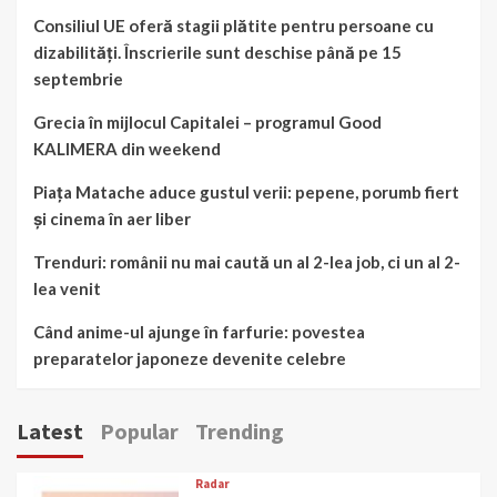
Consiliul UE oferă stagii plătite pentru persoane cu
dizabilități. Înscrierile sunt deschise până pe 15
septembrie
Grecia în mijlocul Capitalei – programul Good
KALIMERA din weekend
Piața Matache aduce gustul verii: pepene, porumb fiert
și cinema în aer liber
Trenduri: românii nu mai caută un al 2-lea job, ci un al 2-
lea venit
Când anime-ul ajunge în farfurie: povestea
preparatelor japoneze devenite celebre
Latest
Popular
Trending
Radar