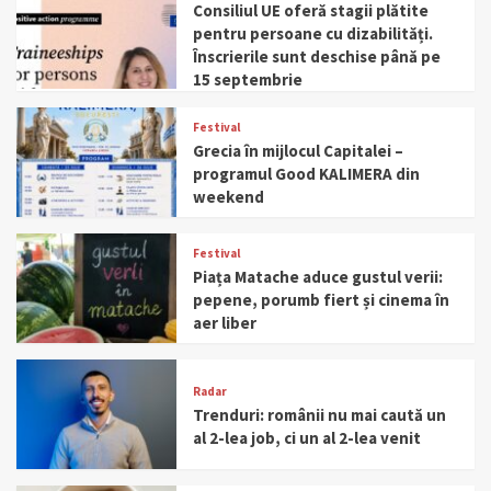
Consiliul UE oferă stagii plătite
pentru persoane cu dizabilități.
Înscrierile sunt deschise până pe
15 septembrie
Festival
Grecia în mijlocul Capitalei –
programul Good KALIMERA din
weekend
Festival
Piața Matache aduce gustul verii:
pepene, porumb fiert și cinema în
aer liber
Radar
Trenduri: românii nu mai caută un
al 2-lea job, ci un al 2-lea venit