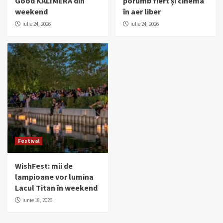
Good KALIMERA din
porumb fiert și cinema
weekend
în aer liber
iulie 24, 2026
iulie 24, 2026
Festival
WishFest: mii de
lampioane vor lumina
Lacul Titan în weekend
iunie 18, 2026