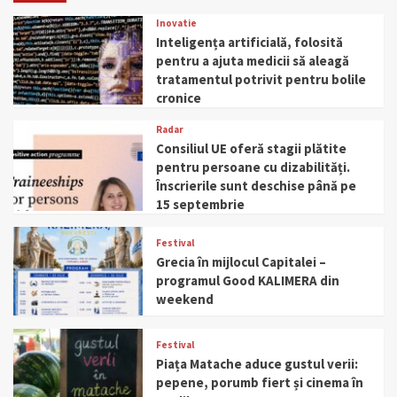
Inovatie
Inteligența artificială, folosită
pentru a ajuta medicii să aleagă
tratamentul potrivit pentru bolile
cronice
Radar
Consiliul UE oferă stagii plătite
pentru persoane cu dizabilități.
Înscrierile sunt deschise până pe
15 septembrie
Festival
Grecia în mijlocul Capitalei –
programul Good KALIMERA din
weekend
Festival
Piața Matache aduce gustul verii:
pepene, porumb fiert și cinema în