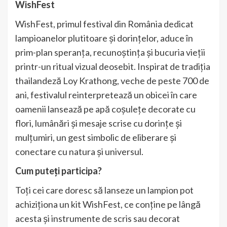
WishFest
WishFest, primul festival din România dedicat
lampioanelor plutitoare și dorințelor, aduce în
prim-plan speranța, recunoștința și bucuria vieții
printr-un ritual vizual deosebit. Inspirat de tradiția
thailandeză Loy Krathong, veche de peste 700 de
ani, festivalul reinterpretează un obicei în care
oamenii lansează pe apă coșulețe decorate cu
flori, lumânări și mesaje scrise cu dorințe și
mulțumiri, un gest simbolic de eliberare și
conectare cu natura și universul.
Cum puteți participa?
Toți cei care doresc să lanseze un lampion pot
achiziționa un kit WishFest, ce conține pe lângă
acesta și instrumente de scris sau decorat