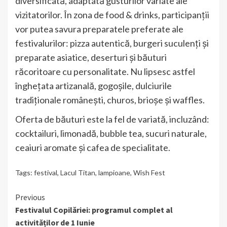
diversificată, adaptată gusturilor variate ale
vizitatorilor. În zona de food & drinks, participanții
vor putea savura preparatele preferate ale
festivalurilor: pizza autentică, burgeri suculenți și
preparate asiatice, deserturi și băuturi
răcoritoare cu personalitate. Nu lipsesc astfel
înghețata artizanală, gogoșile, dulciurile
tradiționale românești, churos, brioșe și waffles.
Oferta de băuturi este la fel de variată, incluzând:
cocktailuri, limonadă, bubble tea, sucuri naturale,
ceaiuri aromate și cafea de specialitate.
Tags:
festival
,
Lacul Titan
,
lampioane
,
Wish Fest
Continue
Previous
Festivalul Copilăriei: programul complet al
Reading
activităților de 1 Iunie