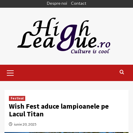
Skip
Despre noi
Contact
to
content
Primary
Menu
Festival
Wish Fest aduce lampioanele pe
Lacul Titan
iunie 20, 2025