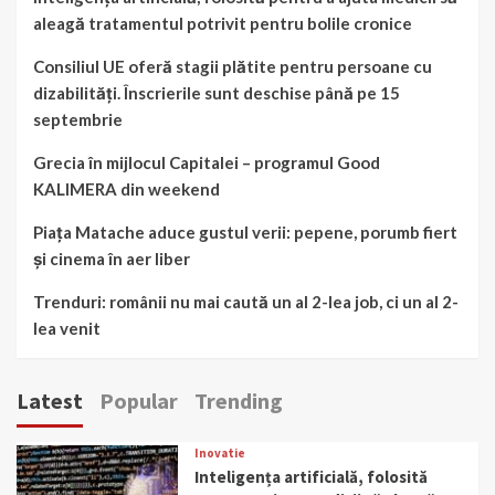
aleagă tratamentul potrivit pentru bolile cronice
Consiliul UE oferă stagii plătite pentru persoane cu
dizabilități. Înscrierile sunt deschise până pe 15
septembrie
Grecia în mijlocul Capitalei – programul Good
KALIMERA din weekend
Piața Matache aduce gustul verii: pepene, porumb fiert
și cinema în aer liber
Trenduri: românii nu mai caută un al 2-lea job, ci un al 2-
lea venit
Latest
Popular
Trending
Inovatie
Inteligența artificială, folosită