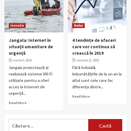
Inovatie
Radar
Jangala: Internet în
4 tendințe de afaceri
situații umanitare de
care vor continua să
urgență
crească în 2019
martie 5, 2019
ianuarie 21, 2019
Jangala proiectează și
Fără îndoială,
realizează sisteme Wi-Fi
îmbunătățirile de la un an la
utilizate pentru a oferi
altul sunt cele care fac
acces la internet de
diferența dintre...
urgență...
Read More
Read More
Caută
după: