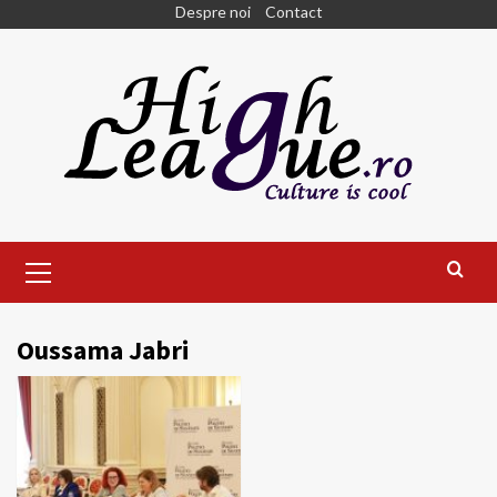
Skip
Despre noi
Contact
to
content
Primary
Menu
Oussama Jabri