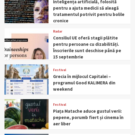
Inteligența artificială, folosită
pentru a ajuta medicii să aleagă
tratamentul potrivit pentru bolile
cronice
Radar
Consiliul UE oferă stagii plătite
pentru persoane cu dizabilități.
Înscrierile sunt deschise până pe
15 septembrie
Festival
Grecia în mijlocul Capitalei –
programul Good KALIMERA din
weekend
Festival
Piața Matache aduce gustul verii:
pepene, porumb fiert și cinema în
aer liber