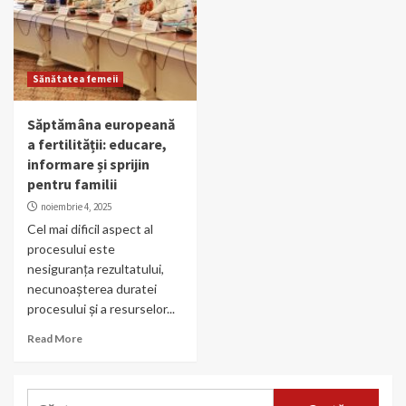
Sănătatea femeii
Săptămâna europeană
a fertilității: educare,
informare și sprijin
pentru familii
noiembrie 4, 2025
Cel mai dificil aspect al
procesului este
nesiguranța rezultatului,
necunoașterea duratei
procesului și a resurselor...
Read More
Caută