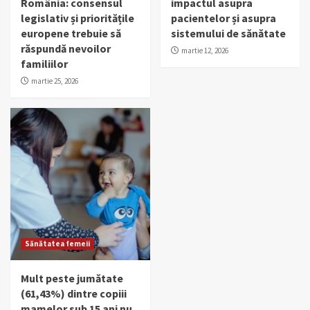
România: consensul
impactul asupra
legislativ și prioritățile
pacientelor și asupra
europene trebuie să
sistemului de sănătate
răspundă nevoilor
martie 12, 2026
familiilor
martie 25, 2026
Sănătatea femeii
Mult peste jumătate
(61,43%) dintre copiii
mamelor sub 15 ani nu