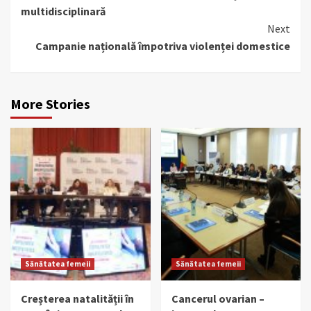
multidisciplinară
Next
Campanie națională împotriva violenței domestice
More Stories
Sănătatea femeii
Sănătatea femeii
Creșterea natalității în
Cancerul ovarian –