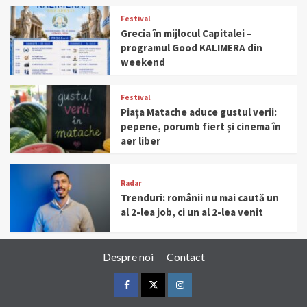
Festival
Grecia în mijlocul Capitalei –
programul Good KALIMERA din
weekend
Festival
Piața Matache aduce gustul verii:
pepene, porumb fiert și cinema în
aer liber
Radar
Trenduri: românii nu mai caută un
al 2-lea job, ci un al 2-lea venit
Despre noi
Contact
Facebook
Twitter
Instagram