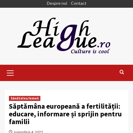
Skip
Despre noi
Contact
to
content
Primary
Menu
Sănătatea femeii
Săptămâna europeană a fertilității:
educare, informare și sprijin pentru
familii
noiembrie 4, 2025