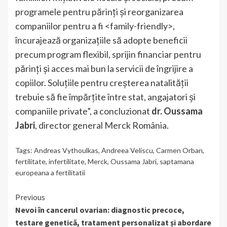
programele pentru părinți și reorganizarea
companiilor pentru a fi <family-friendly>,
încurajează organizațiile să adopte beneficii
precum program flexibil, sprijin financiar pentru
părinți și acces mai bun la servicii de îngrijire a
copiilor. Soluțiile pentru creșterea natalității
trebuie să fie împărțite între stat, angajatori și
companiile private”, a concluzionat
dr. Oussama
Jabri
, director general Merck România.
Tags:
Andreas Vythoulkas
,
Andreea Veliscu
,
Carmen Orban
,
fertilitate
,
infertilitate
,
Merck
,
Oussama Jabri
,
saptamana
europeana a fertilitatii
Continue
Previous
Nevoi în cancerul ovarian: diagnostic precoce,
Reading
testare genetică, tratament personalizat și abordare