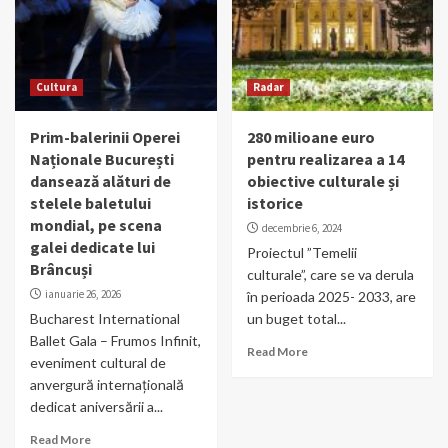
Cultura
Radar
Prim-balerinii Operei
280 milioane euro
Naționale București
pentru realizarea a 14
dansează alături de
obiective culturale și
stelele baletului
istorice
mondial, pe scena
decembrie 6, 2024
galei dedicate lui
Proiectul ”Temelii
Brâncuși
culturale”, care se va derula
ianuarie 26, 2026
în perioada 2025- 2033, are
Bucharest International
un buget total...
Ballet Gala – Frumos Infinit,
Read More
eveniment cultural de
anvergură internațională
dedicat aniversării a...
Read More