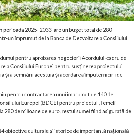
 în perioada 2025- 2033, are un buget total de 280
intr-un împrumut de la Banca de Dezvoltare a Consiliului
dumul pentru aprobarea negocierii Acordului-cadru de
e a Consiliului Europei pentru susţinerea proiectului
ia şi a semnării acestuia şi acordarea împuternicirii de
ipiu pentru contractarea unui împrumut de 140 de
onsiliului Europei (BDCE) pentru proiectul „Temelii
 la 280 de milioane de euro, restul sumei fiind asigurată de
 14 obiective culturale și istorice de importanță națională