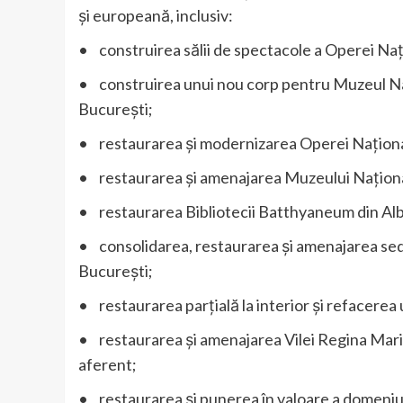
și europeană, inclusiv:
• construirea sălii de spectacole a Operei Naț
• construirea unui nou corp pentru Muzeul Naț
București;
• restaurarea și modernizarea Operei Naționa
• restaurarea și amenajarea Muzeului Național
• restaurarea Bibliotecii Batthyaneum din Alba
• consolidarea, restaurarea și amenajarea se
București;
• restaurarea parțială la interior și refacerea 
• restaurarea și amenajarea Vilei Regina Mari
aferent;
• restaurarea și punerea în valoare a domeniulu