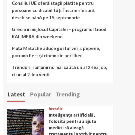
Consiliul UE oferă stagii plătite pentru
persoane cu dizabilități. Înscrierile sunt
deschise până pe 15 septembrie
Grecia în mijlocul Capitalei – programul Good
KALIMERA din weekend
Piața Matache aduce gustul verii: pepene,
porumb fiert și cinema în aer liber
Trenduri: românii nu mai caută un al 2-lea job,
ci un al 2-lea venit
Latest
Popular
Trending
Inovatie
Inteligența artificială,
folosită pentru a ajuta
medicii să aleagă
tratamentul potrivit pentru