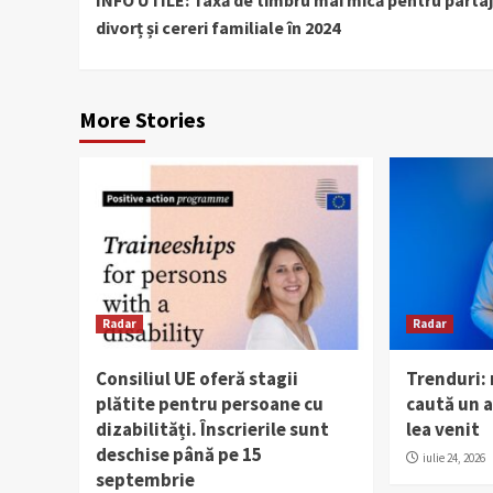
INFO UTILE: Taxă de timbru mai mică pentru partaj
Reading
divorț și cereri familiale în 2024
More Stories
Radar
Radar
Consiliul UE oferă stagii
Trenduri:
plătite pentru persoane cu
caută un al
dizabilități. Înscrierile sunt
lea venit
deschise până pe 15
iulie 24, 2026
septembrie