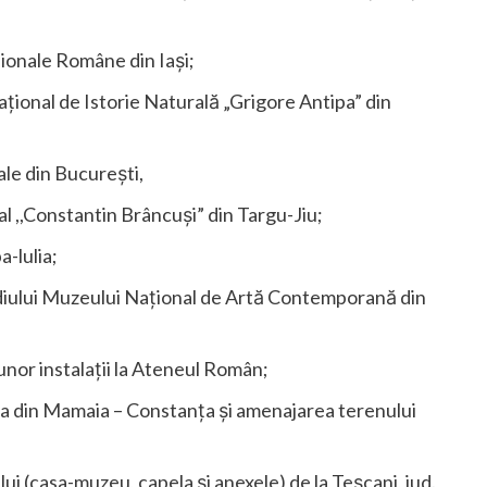
ionale Române din Iași;
ional de Istorie Naturală „Grigore Antipa” din
le din București,
 ,,Constantin Brâncuși” din Targu-Jiu;
-lulia;
diului Muzeului Național de Artă Contemporană din
unor instalații la Ateneul Român;
a din Mamaia – Constanța și amenajarea terenului
i (casa-muzeu, capela și anexele) de la Teșcani, jud.