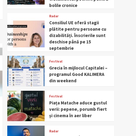
bolile cronice
Radar
Consiliul UE oferă stagii
plătite pentru persoane cu
dizabilități. Înscrierile sunt
deschise până pe 15
septembrie
Festival
Grecia în mijlocul Capitalei –
programul Good KALIMERA
din weekend
Festival
Piața Matache aduce gustul
verii: pepene, porumb fiert
și cinema în aer liber
Radar