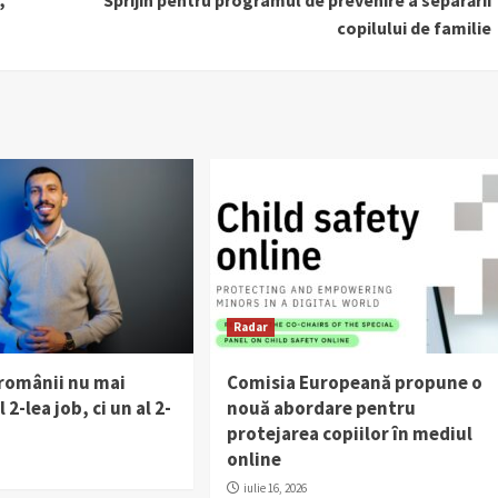
,
Sprijin pentru programul de prevenire a separării
copilului de familie
Radar
 românii nu mai
Comisia Europeană propune o
 2-lea job, ci un al 2-
nouă abordare pentru
protejarea copiilor în mediul
online
iulie 16, 2026