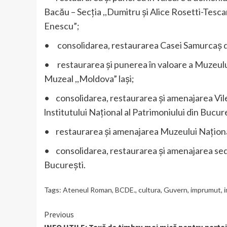
Bacău – Secția ,,Dumitru și Alice Rosetti-Tes
Enescu”;
• consolidarea, restaurarea Casei Samurcaș d
• restaurarea și punerea în valoare a Muzeulu
Muzeal ,,Moldova” lași;
• consolidarea, restaurarea și amenajarea Vilei
lnstitutului Național al Patrimoniului din Bucur
• restaurarea și amenajarea Muzeului Național 
• consolidarea, restaurarea și amenajarea sedi
București.
Tags:
Ateneul Roman
,
BCDE.
,
cultura
,
Guvern
,
imprumut
,
i
Continue
Previous