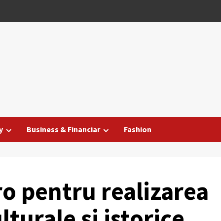
y
Business & Financiar
Fashion
o pentru realizarea
lturale și istorice