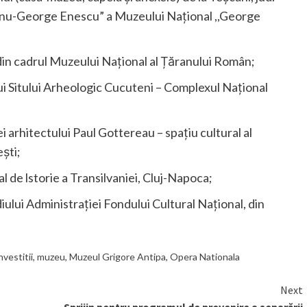
canu-George Enescu” a Muzeului Național ,,George
in cadrul Muzeului Național al Țăranului Român;
i Sitului Arheologic Cucuteni – Complexul Național
 arhitectului Paul Gottereau – spațiu cultural al
ești;
de lstorie a Transilvaniei, Cluj-Napoca;
ului Administrației Fondului Cultural Național, din
nvestitii
,
muzeu
,
Muzeul Grigore Antipa
,
Opera Nationala
Next