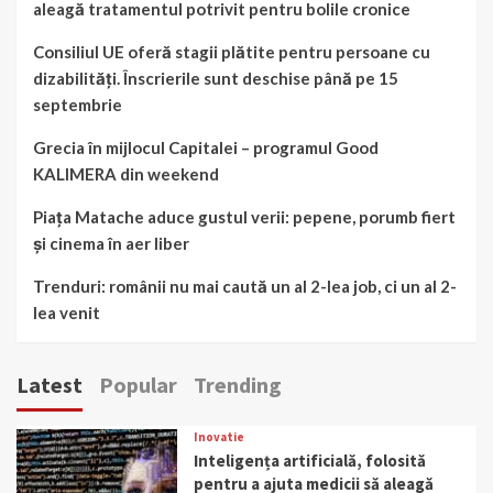
aleagă tratamentul potrivit pentru bolile cronice
Consiliul UE oferă stagii plătite pentru persoane cu
dizabilități. Înscrierile sunt deschise până pe 15
septembrie
Grecia în mijlocul Capitalei – programul Good
KALIMERA din weekend
Piața Matache aduce gustul verii: pepene, porumb fiert
și cinema în aer liber
Trenduri: românii nu mai caută un al 2-lea job, ci un al 2-
lea venit
Latest
Popular
Trending
Inovatie
Inteligența artificială, folosită
pentru a ajuta medicii să aleagă