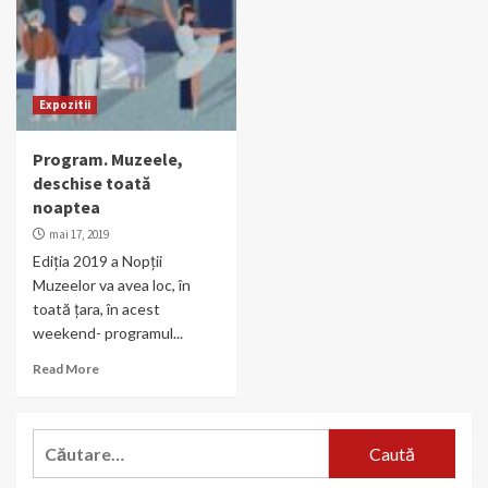
Expozitii
Program. Muzeele,
deschise toată
noaptea
mai 17, 2019
Ediția 2019 a Nopții
Muzeelor va avea loc, în
toată țara, în acest
weekend- programul...
Read More
Caută
după: