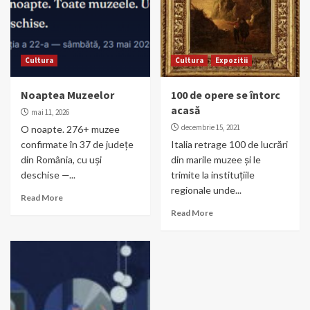
Cultura
Cultura
Expozitii
Noaptea Muzeelor
100 de opere se întorc
acasă
mai 11, 2026
decembrie 15, 2021
O noapte. 276+ muzee
confirmate în 37 de județe
Italia retrage 100 de lucrări
din România, cu uși
din marile muzee și le
deschise —...
trimite la instituțiile
regionale unde...
Read More
Read More