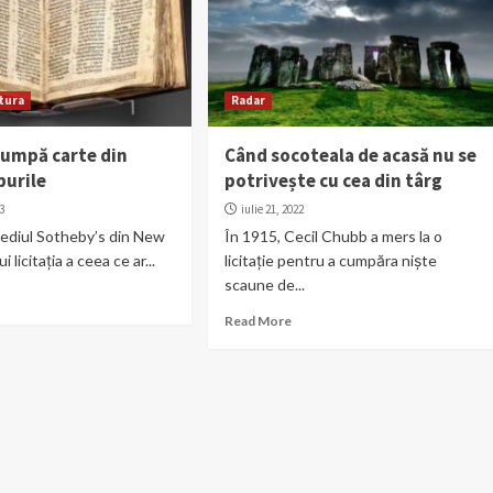
tura
Radar
cumpă carte din
Când socoteala de acasă nu se
purile
potrivește cu cea din târg
3
iulie 21, 2022
 sediul Sotheby’s din New
În 1915, Cecil Chubb a mers la o
 licitația a ceea ce ar...
licitație pentru a cumpăra niște
scaune de...
Read More