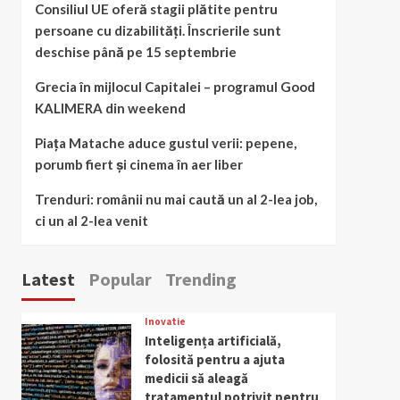
Consiliul UE oferă stagii plătite pentru
persoane cu dizabilități. Înscrierile sunt
deschise până pe 15 septembrie
Grecia în mijlocul Capitalei – programul Good
KALIMERA din weekend
Piața Matache aduce gustul verii: pepene,
porumb fiert și cinema în aer liber
Trenduri: românii nu mai caută un al 2-lea job,
ci un al 2-lea venit
Latest
Popular
Trending
Inovatie
Inteligența artificială,
folosită pentru a ajuta
medicii să aleagă
tratamentul potrivit pentru