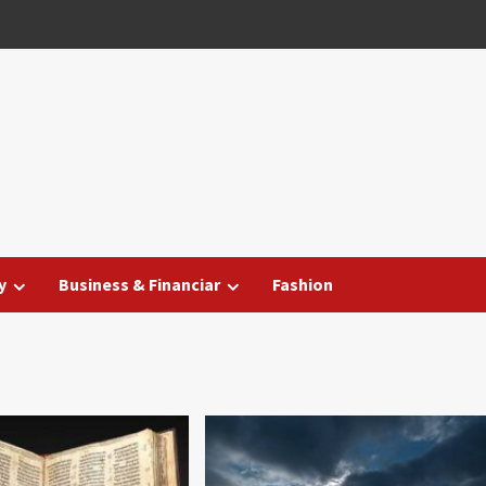
y
Business & Financiar
Fashion