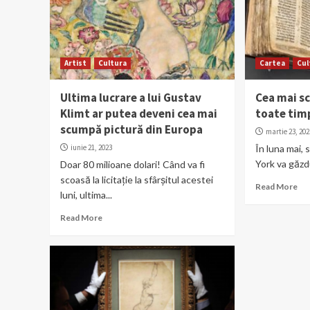
Artist
Cultura
Cartea
Cul
Ultima lucrare a lui Gustav
Cea mai s
Klimt ar putea deveni cea mai
toate tim
scumpă pictură din Europa
martie 23, 202
iunie 21, 2023
În luna mai,
York va găzdui
Doar 80 milioane dolari! Când va fi
scoasă la licitație la sfârșitul acestei
Read More
luni, ultima...
Read More