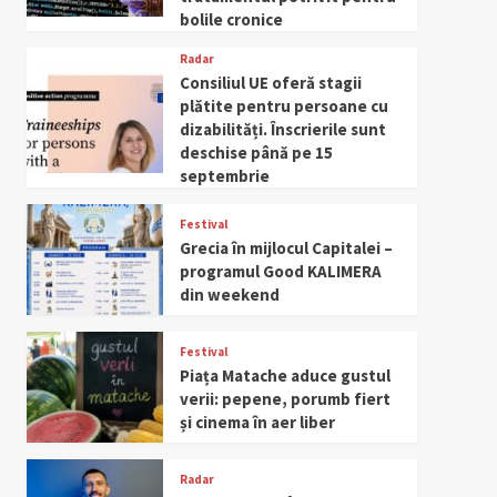
bolile cronice
Radar
Consiliul UE oferă stagii
plătite pentru persoane cu
dizabilități. Înscrierile sunt
deschise până pe 15
septembrie
Festival
Grecia în mijlocul Capitalei –
programul Good KALIMERA
din weekend
Festival
Piața Matache aduce gustul
verii: pepene, porumb fiert
și cinema în aer liber
Radar