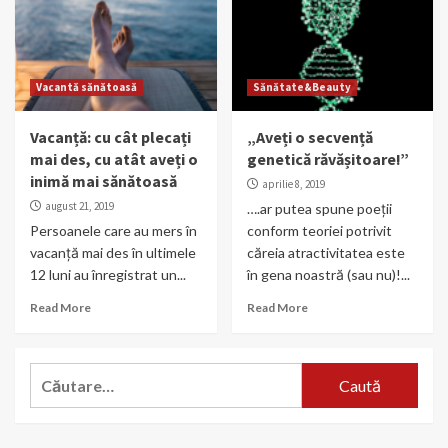
Vacantă sănătoasă
Sănătate&Beauty
Vacanță: cu cât plecați
„Aveți o secvență
mai des, cu atât aveți o
genetică răvășitoare!”
inimă mai sănătoasă
aprilie 8, 2019
august 21, 2019
….ar putea spune poeții
Persoanele care au mers în
conform teoriei potrivit
vacanță mai des în ultimele
căreia atractivitatea este
12 luni au înregistrat un...
în gena noastră (sau nu)!...
Read More
Read More
Caută
după: