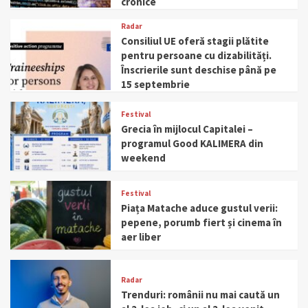
cronice
Radar
Consiliul UE oferă stagii plătite
pentru persoane cu dizabilități.
Înscrierile sunt deschise până pe
15 septembrie
Festival
Grecia în mijlocul Capitalei –
programul Good KALIMERA din
weekend
Festival
Piața Matache aduce gustul verii:
pepene, porumb fiert și cinema în
aer liber
Radar
Trenduri: românii nu mai caută un