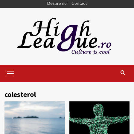
Skip
Despre noi
Contact
to
content
Primary
Menu
colesterol