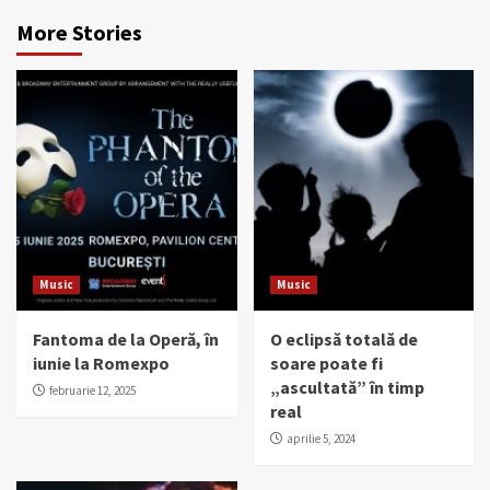
More Stories
Music
Music
Fantoma de la Operă, în
O eclipsă totală de
iunie la Romexpo
soare poate fi
„ascultată” în timp
februarie 12, 2025
real
aprilie 5, 2024