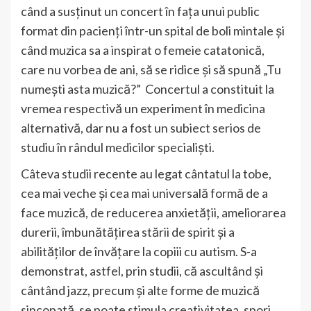
când a susținut un concert în fața unui public
format din pacienți într-un spital de boli mintale și
când muzica sa a inspirat o femeie catatonică,
care nu vorbea de ani, să se ridice și să spună „Tu
numești asta muzică?” Concertul a constituit la
vremea respectivă un experiment în medicina
alternativă, dar nu a fost un subiect serios de
studiu în rândul medicilor specialiști.
Câteva studii recente au legat cântatul la tobe,
cea mai veche și cea mai universală formă de a
face muzică, de reducerea anxietății, ameliorarea
durerii, îmbunătățirea stării de spirit și a
abilităților de învățare la copiii cu autism. S-a
demonstrat, astfel, prin studii, că ascultând și
cântând jazz, precum și alte forme de muzică
sincopată, se poate stimula creativitatea, spori