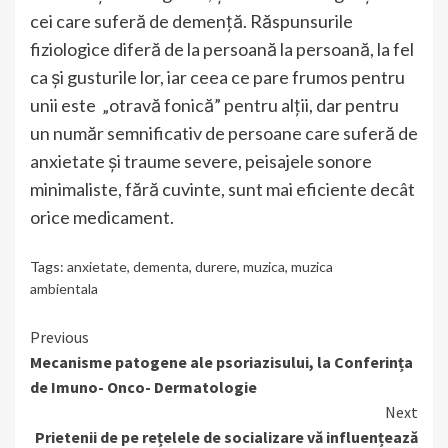
cei care suferă de demență. Răspunsurile
fiziologice diferă de la persoană la persoană, la fel
ca și gusturile lor, iar ceea ce pare frumos pentru
unii este „otravă fonică” pentru alții, dar pentru
un număr semnificativ de persoane care suferă de
anxietate și traume severe, peisajele sonore
minimaliste, fără cuvinte, sunt mai eficiente decât
orice medicament.
Tags:
anxietate
,
dementa
,
durere
,
muzica
,
muzica
ambientala
Continue
Previous
Mecanisme patogene ale psoriazisului, la Conferința
Reading
de Imuno- Onco- Dermatologie
Next
Prietenii de pe rețelele de socializare vă influențează