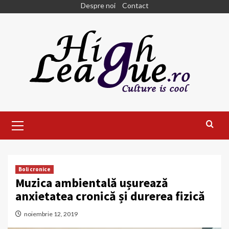
Skip
Despre noi
Contact
to
content
Primary
Menu
Boli cronice
Muzica ambientală ușurează
anxietatea cronică și durerea fizică
noiembrie 12, 2019