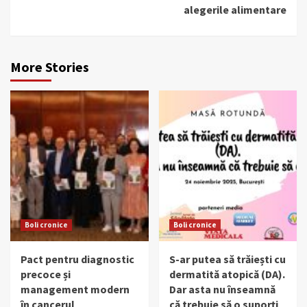
alegerile alimentare
More Stories
Boli cronice
Boli cronice
Pact pentru diagnostic
S-ar putea să trăiești cu
precoce și
dermatită atopică (DA).
management modern
Dar asta nu înseamnă
în cancerul
că trebuie să o suporți