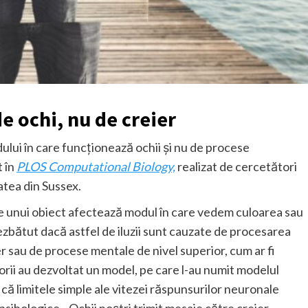
e ochi, nu de creier
dului în care funcționează ochii și nu de procese
t în
PLOS Computational Biology,
realizat de cercetători
tatea din Sussex.
ile unui obiect afectează modul în care vedem culoarea sau
ezbătut dacă astfel de iluzii sunt cauzate de procesarea
ier sau de procese mentale de nivel superior, cum ar fi
rii au dezvoltat un model, pe care l-au numit modelul
 limitele simple ale vitezei răspunsurilor neuronale
psihologice. „Ochii noștri trimit mesaje către creier,