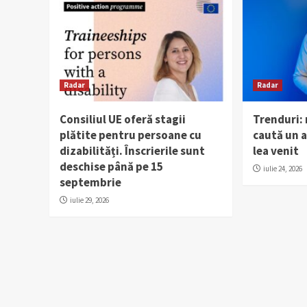
Radar
Radar
Consiliul UE oferă stagii
Trenduri:
plătite pentru persoane cu
caută un al
dizabilități. Înscrierile sunt
lea venit
deschise până pe 15
iulie 24, 2026
septembrie
iulie 29, 2026