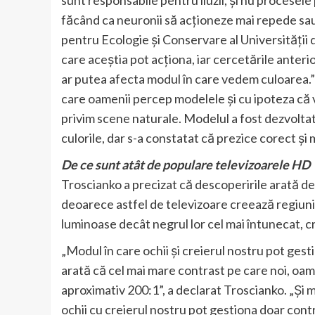
făcând ca neuronii să acționeze mai repede sau 
pentru Ecologie și Conservare al Universității d
care aceștia pot acționa, iar cercetările anteri
ar putea afecta modul în care vedem culoarea.
care oamenii percep modelele și cu ipoteza că
privim scene naturale. Modelul a fost dezvoltat
culorile, dar s-a constatat că prezice corect și 
De ce sunt atât de populare televizoarele HD
Troscianko a precizat că descoperirile arată de 
deoarece astfel de televizoare creează regiuni
luminoase decât negrul lor cel mai întunecat, c
„Modul în care ochii și creierul nostru pot ges
arată că cel mai mare contrast pe care noi, oame
aproximativ 200:1”, a declarat Troscianko. „Și 
ochii cu creierul nostru pot gestiona doar cont