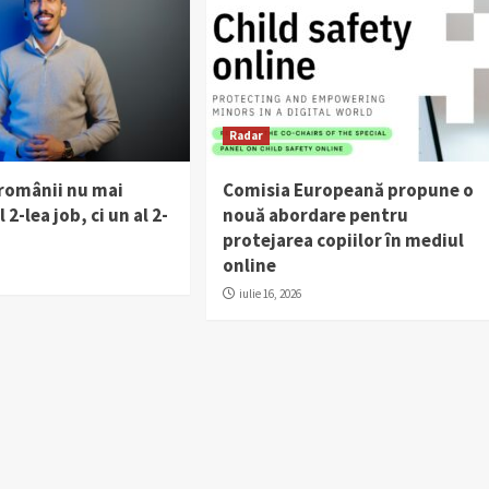
Radar
 românii nu mai
Comisia Europeană propune o
 2-lea job, ci un al 2-
nouă abordare pentru
protejarea copiilor în mediul
online
iulie 16, 2026