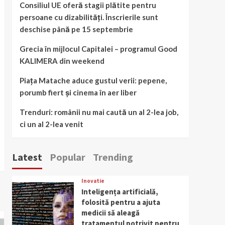
Consiliul UE oferă stagii plătite pentru
persoane cu dizabilități. Înscrierile sunt
deschise până pe 15 septembrie
Grecia în mijlocul Capitalei – programul Good
KALIMERA din weekend
Piața Matache aduce gustul verii: pepene,
porumb fiert și cinema în aer liber
Trenduri: românii nu mai caută un al 2-lea job,
ci un al 2-lea venit
Latest
Popular
Trending
Inovatie
Inteligența artificială,
folosită pentru a ajuta
medicii să aleagă
tratamentul potrivit pentru