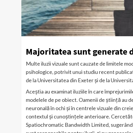
Majoritatea sunt generate d
Multe iluzii vizuale sunt cauzate de limitele mo
psihologice, potrivit unui studiu recent publica
de la Universitatea din Exeter și de la Universi
Aceștia au examinat iluziile în care împrejurim
modelele de pe obiect. Oamenii de știință au d
neuronală în ochi și în centrele vizuale din cre
contextul și cunoștințele anterioare. Cercetăto
Spatiochromatic Bandwidth Limited, sugerând că
sunt responsabile pentru iluzii, și nu procesele 