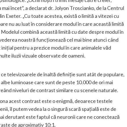
mai încet”, a declarat dr. Jolyon Troscianko, de la Centrul
in Exeter. „Cu toate acestea, există o limită a vitezei cu
oare nu au luat în considerare modul în care această limită
” Modelul combină această limită cu date despre modul în
 vederea noastră funcționează cel mai bine atunci când
 inițial pentru a prezice modul în care animalele văd
multe iluzii vizuale observate de oameni.
ce televizoarele de înaltă definiție sunt atât de populare,
 albe luminoase care sunt de peste 10.000 de ori mai
reând niveluri de contrast similare cu scenele naturale.
tiona acest contrast este o enigmă, deoarece testele
nii, îl putem vedea la o singură scară spațială este de
mai derutant este faptul că neuronii care ne conectează
raste de aproximativ 10:1.