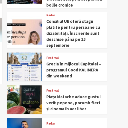
bolile cronice
Radar
Consiliul UE oferă stagii
plătite pentru persoane cu
dizabilități. Înscrierile sunt
deschise până pe 15
septembrie
Festival
Grecia în mijlocul Capitalei –
programul Good KALIMERA
din weekend
Festival
Piața Matache aduce gustul
verii: pepene, porumb fiert
și cinema în aer liber
Radar