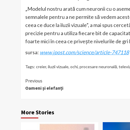
„Modelul nostru arată cum neuronii cu o aseme
semnalele pentru a ne permite să vedem aceste
ceea ce duce la iluzii vizuale”, a mai spus cerc
precizie pentru a utiliza fiecare bit de capacita
foarte mici în ceea ce privește nivelurile de gri 
sursa:
www.jpost.com/science/article-747118
Tags:
creier
,
iluzii vizuale
,
ochi
,
procesare neuronală
,
telev
Continue
Previous
Oameni și elefanți
Reading
More Stories