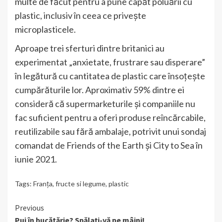
multe de făcut pentru a pune capăt poluării cu
plastic, inclusiv în ceea ce privește
microplasticele.
Aproape trei sferturi dintre britanici au
experimentat „anxietate, frustrare sau disperare”
în legătură cu cantitatea de plastic care însoțește
cumpărăturile lor. Aproximativ 59% dintre ei
consideră că supermarketurile și companiile nu
fac suficient pentru a oferi produse reîncărcabile,
reutilizabile sau fără ambalaje, potrivit unui sondaj
comandat de Friends of the Earth și City to Sea în
iunie 2021.
Tags:
Franța
,
fructe si legume
,
plastic
Continue
Previous
Pui în bucătărie? Spălați-vă pe mâini!