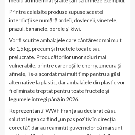
mediu au îndemnat și alte țări să urmeze exemplul.
Printre celelalte produse supuse acestei
interdicții se numără ardeii, dovleceii, vinetele,
prazul, bananele, perele și kiwi.
Vor fi scutite ambalajele care cântăresc mai mult
de 1,5 kg, precum și fructele tocate sau
prelucrate. Producătorilor unor soiuri mai
vulnerabile, printre care roșiile cherry, zmeura și
afinele, li s-a acordat mai mult timp pentru a găsi
alternative la plastic, dar ambalajele din plastic vor
fi eliminate treptat pentru toate fructele și
legumele întregi până în 2026.
Reprezentanții WWF Franța au declarat că au
salutat legea ca fiind „un pas pozitiv în direcția
corectă”, dar au reamintit guvernelor că mai sunt