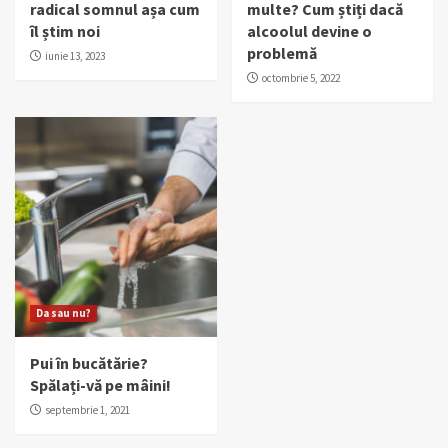
radical somnul așa cum
multe? Cum știți dacă
îl știm noi
alcoolul devine o
problemă
iunie 13, 2023
octombrie 5, 2022
Da sau nu?
Pui în bucătărie?
Spălați-vă pe mâini!
septembrie 1, 2021