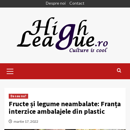
Skip
Despre noi
Contact
to
content
Primary
Menu
Da sau nu?
Fructe și legume neambalate: Franța
interzice ambalajele din plastic
martie 17, 2022