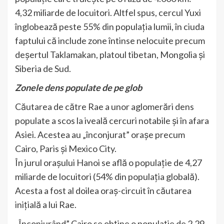
4,32 miliarde de locuitori. Altfel spus, cercul Yuxi
înglobează peste 55% din populația lumii, în ciuda
faptului că include zone întinse nelocuite precum
deșertul Taklamakan, platoul tibetan, Mongolia și
Siberia de Sud.
Zonele dens populate de pe glob
Căutarea de către Rae a unor aglomerări dens
populate a scos la iveală cercuri notabile și în afara
Asiei. Acestea au „înconjurat” orașe precum
Cairo, Paris și Mexico City.
În jurul orașului Hanoi se află o populație de 4,27
miliarde de locuitori (54% din populația globală).
Acesta a fost al doilea oraș-circuit în căutarea
inițială a lui Rae.
„Înconjurând” Cairo se obține o populație de 2,29