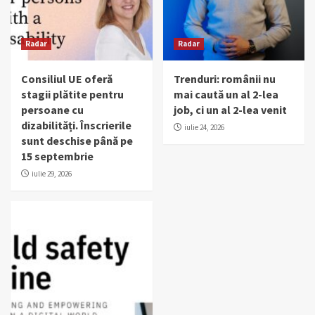
Radar
Radar
Consiliul UE oferă
Trenduri: românii nu
stagii plătite pentru
mai caută un al 2-lea
persoane cu
job, ci un al 2-lea venit
dizabilități. Înscrierile
iulie 24, 2026
sunt deschise până pe
15 septembrie
iulie 29, 2026