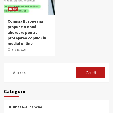
Radar
Comisia Europeană
propune o nouă
abordare pentru
protejarea copiilor în
mediul online
iulie 16, 2026
Caută
după:
Categorii
Business&Financiar