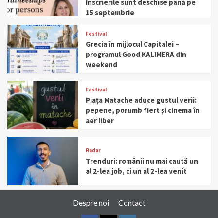
Înscrierile sunt deschise până pe
15 septembrie
Festival
Grecia în mijlocul Capitalei –
programul Good KALIMERA din
weekend
Festival
Piața Matache aduce gustul verii:
pepene, porumb fiert și cinema în
aer liber
Radar
Trenduri: românii nu mai caută un
al 2-lea job, ci un al 2-lea venit
Despre noi
Contact