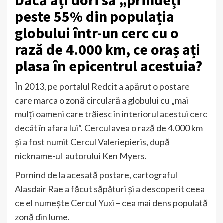
peste 55% din populația
globului într-un cerc cu o
rază de 4.000 km, ce oraș ați
plasa în epicentrul acestuia?
În 2013, pe portalul Reddit a apărut o postare
care marca o zonă circulară a globului cu „mai
mulți oameni care trăiesc în interiorul acestui cerc
decât în afara lui”. Cercul avea o rază de 4.000 km
și a fost numit Cercul Valeriepieris, după
nickname-ul autorului Ken Myers.
Pornind de la acesată postare, cartograful
Alasdair Rae a făcut săpături și a descoperit ceea
ce el numește Cercul Yuxi – cea mai dens populată
zonă din lume.