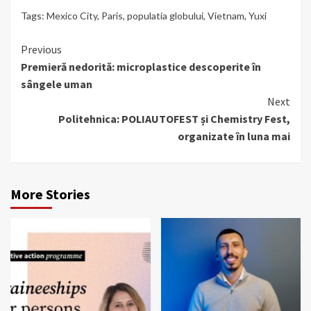
Tags:
Mexico City
,
Paris
,
populatia globului
,
Vietnam
,
Yuxi
Continue
Previous
Premieră nedorită: microplastice descoperite în
Reading
sângele uman
Next
Politehnica: POLIAUTOFEST și Chemistry Fest,
organizate în luna mai
More Stories