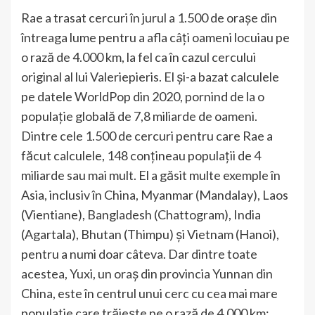
Rae a trasat cercuri în jurul a 1.500 de orașe din
întreaga lume pentru a afla câți oameni locuiau pe
o rază de 4.000 km, la fel ca în cazul cercului
original al lui Valeriepieris. El și-a bazat calculele
pe datele WorldPop din 2020, pornind de la o
populație globală de 7,8 miliarde de oameni.
Dintre cele 1.500 de cercuri pentru care Rae a
făcut calculele, 148 conțineau populații de 4
miliarde sau mai mult. El a găsit multe exemple în
Asia, inclusiv în China, Myanmar (Mandalay), Laos
(Vientiane), Bangladesh (Chattogram), India
(Agartala), Bhutan (Thimpu) și Vietnam (Hanoi),
pentru a numi doar câteva. Dar dintre toate
acestea, Yuxi, un oraș din provincia Yunnan din
China, este în centrul unui cerc cu cea mai mare
populație care trăiește pe o rază de 4.000 km: