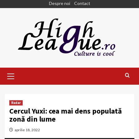
Skip
Despre noi
Contact
to
content
Primary
Menu
Radar
Cercul Yuxi: cea mai dens populată
zonă din lume
aprilie 18, 2022