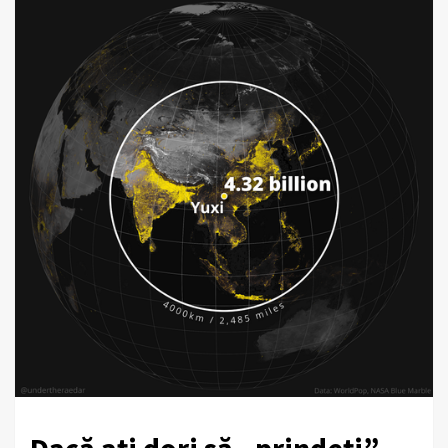
Dacă ați dori să „prindeți”