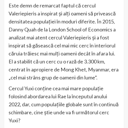
Este demn de remarcat faptul că cercul
Valeriepieris a inspirat și alți oameni să privească
densitatea populației în moduri diferite. În 2015,
Danny Quah de la London School of Economics a
analizat mai atent cercul Valeriepieris și a fost
inspirat să găsească cel mai mic cerc în interiorul
căruia trăiesc mai mulți oameni decât în afara lui.
El a stabilit că un cerc cu o rază de 3.300 km,
centrat în apropiere de Mong Khet, Myanmar, era
„cel mai strâns grup de oameni din lume”.
Cercul Yuxi conține cea mai mare populație
folosind abordarea lui Rae la începutul anului
2022, dar, cum populațiile globale sunt în continuă
schimbare, cine știe unde va fi următorul cerc
Yuxi?