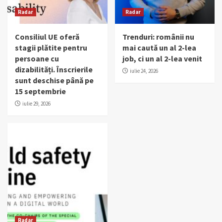
Radar
Radar
Consiliul UE oferă
Trenduri: românii nu
stagii plătite pentru
mai caută un al 2-lea
persoane cu
job, ci un al 2-lea venit
dizabilități. Înscrierile
iulie 24, 2026
sunt deschise până pe
15 septembrie
iulie 29, 2026
Radar