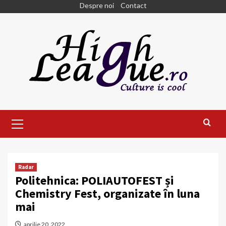
Skip
Despre noi
Contact
to
content
Primary
Menu
Radar
Politehnica: POLIAUTOFEST și
Chemistry Fest, organizate în luna
mai
aprilie 20, 2022