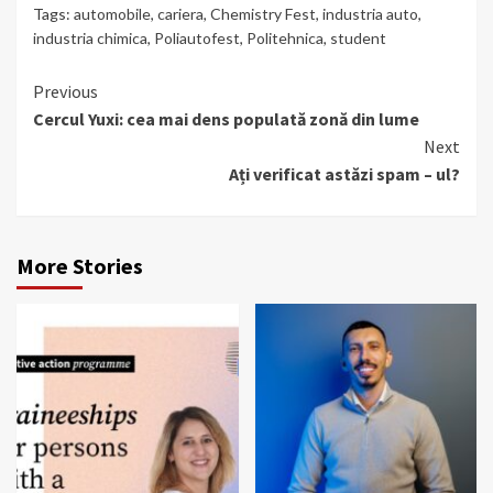
Tags:
automobile
,
cariera
,
Chemistry Fest
,
industria auto
,
industria chimica
,
Poliautofest
,
Politehnica
,
student
Continue
Previous
Cercul Yuxi: cea mai dens populată zonă din lume
Reading
Next
Ați verificat astăzi spam – ul?
More Stories