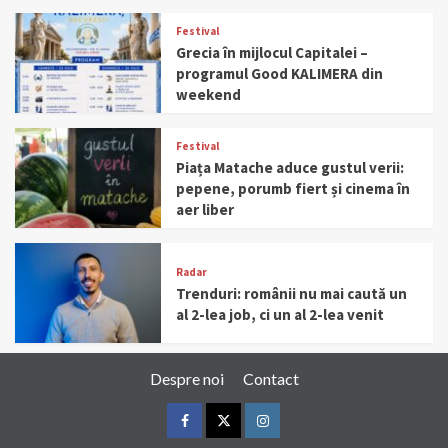
Festival
Grecia în mijlocul Capitalei –
programul Good KALIMERA din
weekend
Festival
Piața Matache aduce gustul verii:
pepene, porumb fiert și cinema în
aer liber
Radar
Trenduri: românii nu mai caută un
al 2-lea job, ci un al 2-lea venit
Despre noi
Contact
Facebook
Twitter
Instagram