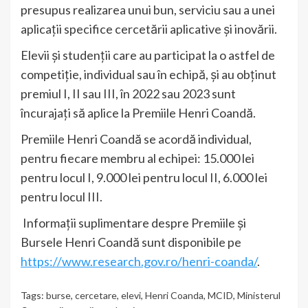
presupus realizarea unui bun, serviciu sau a unei
aplicații specifice cercetării aplicative și inovării.
Elevii și studenții care au participat la o astfel de
competiție, individual sau în echipă, și au obținut
premiul I, II sau III, în 2022 sau 2023 sunt
încurajați să aplice la Premiile Henri Coandă.
Premiile Henri Coandă se acordă individual,
pentru fiecare membru al echipei: 15.000 lei
pentru locul I, 9.000 lei pentru locul II, 6.000 lei
pentru locul III.
Informații suplimentare despre Premiile și
Bursele Henri Coandă sunt disponibile pe
https://www.research.gov.ro/henri-coanda/
.
Tags:
burse
,
cercetare
,
elevi
,
Henri Coanda
,
MCID
,
Ministerul