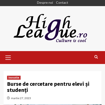
Skip
Despre noi
Contact
to
content
Primary
Menu
Inovatie
Burse de cercetare pentru elevi și
studenți
martie 27, 2023