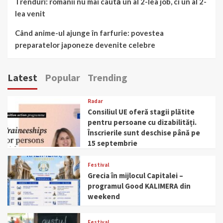
Trenduri: românii nu mai caută un al 2-lea job, ci un al 2-
lea venit
Când anime-ul ajunge în farfurie: povestea
preparatelor japoneze devenite celebre
Latest
Popular
Trending
Radar
Consiliul UE oferă stagii plătite
pentru persoane cu dizabilități.
Înscrierile sunt deschise până pe
15 septembrie
Festival
Grecia în mijlocul Capitalei –
programul Good KALIMERA din
weekend
Festival