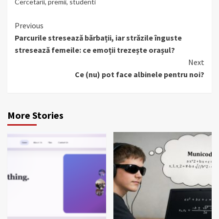
Cercetarii
,
premii
,
studenti
Continue
Previous
Parcurile stresează bărbații, iar străzile înguste
Reading
stresează femeile: ce emoții trezește orașul?
Next
Ce (nu) pot face albinele pentru noi?
More Stories