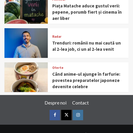
Piața Matache aduce gustul verii:
pepene, porumb fiert și cinema în
aer liber
Radar
Trenduri: românii nu mai caută un
al 2-lea job, ci un al 2-lea venit
Oferte
Când anime-ul ajunge în farfurie:
povestea preparatelor japoneze
devenite celebre
Despre noi
Contact
Facebook
Twitter
Instagram