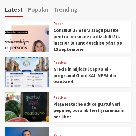
Latest
Popular
Trending
Radar
Consiliul UE oferă stagii plătite
pentru persoane cu dizabilități.
Înscrierile sunt deschise până pe
15 septembrie
Festival
Grecia în mijlocul Capitalei –
programul Good KALIMERA din
weekend
Festival
Piața Matache aduce gustul verii:
pepene, porumb fiert și cinema în
aer liber
Radar