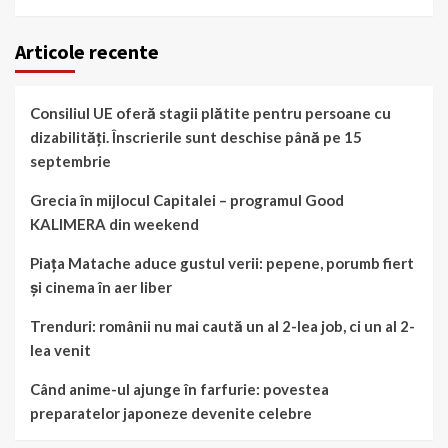
Articole recente
Consiliul UE oferă stagii plătite pentru persoane cu
dizabilități. Înscrierile sunt deschise până pe 15
septembrie
Grecia în mijlocul Capitalei – programul Good
KALIMERA din weekend
Piața Matache aduce gustul verii: pepene, porumb fiert
și cinema în aer liber
Trenduri: românii nu mai caută un al 2-lea job, ci un al 2-
lea venit
Când anime-ul ajunge în farfurie: povestea
preparatelor japoneze devenite celebre