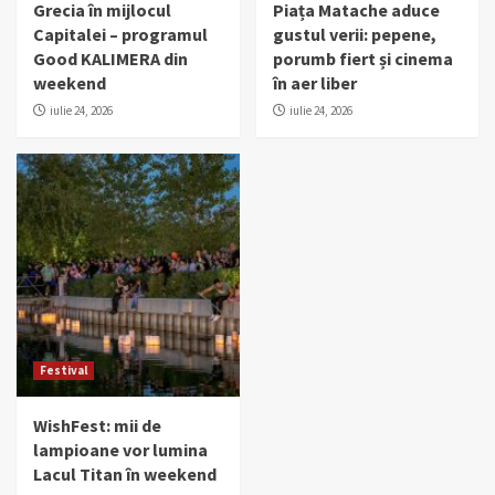
Grecia în mijlocul
Piața Matache aduce
Capitalei – programul
gustul verii: pepene,
Good KALIMERA din
porumb fiert și cinema
weekend
în aer liber
iulie 24, 2026
iulie 24, 2026
Festival
WishFest: mii de
lampioane vor lumina
Lacul Titan în weekend