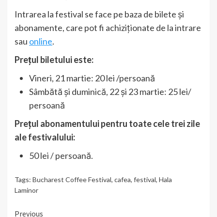
Intrarea la festival se face pe baza de bilete și
abonamente, care pot fi achiziționate de la intrare
sau
online
.
Prețul biletului este:
Vineri, 21 martie: 20 lei /persoană
Sâmbătă și duminică, 22 și 23 martie: 25 lei/
persoană
Prețul abonamentului pentru toate cele trei zile
ale festivalului:
50 lei / persoană.
Tags:
Bucharest Coffee Festival
,
cafea
,
festival
,
Hala
Laminor
Continue
Previous