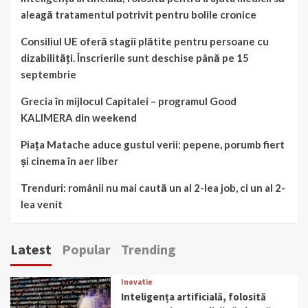
aleagă tratamentul potrivit pentru bolile cronice
Consiliul UE oferă stagii plătite pentru persoane cu
dizabilități. Înscrierile sunt deschise până pe 15
septembrie
Grecia în mijlocul Capitalei – programul Good
KALIMERA din weekend
Piața Matache aduce gustul verii: pepene, porumb fiert
și cinema în aer liber
Trenduri: românii nu mai caută un al 2-lea job, ci un al 2-
lea venit
Latest
Popular
Trending
Inovatie
Inteligența artificială, folosită