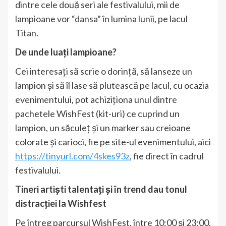
dintre cele două seri ale festivalului, mii de
lampioane vor “dansa” în lumina lunii, pe lacul
Titan.
De unde luați lampioane?
Cei interesați să scrie o dorință, să lanseze un
lampion și să îl lase să plutească pe lacul, cu ocazia
evenimentului, pot achiziționa unul dintre
pachetele WishFest (kit-uri) ce cuprind un
lampion, un săculeț și un marker sau creioane
colorate și carioci, fie pe site-ul evenimentului, aici
https://tinyurl.com/4skes93z
, fie direct în cadrul
festivalului.
Tineri artiști talentați și în trend dau tonul
distracției la Wishfest
Pe întreg parcursul WishFest, între 10:00 și 23:00,