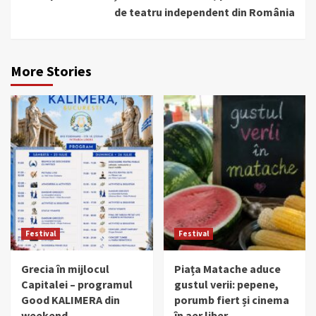
de teatru independent din România
More Stories
Festival
Festival
Grecia în mijlocul
Piața Matache aduce
Capitalei – programul
gustul verii: pepene,
Good KALIMERA din
porumb fiert și cinema
weekend
în aer liber