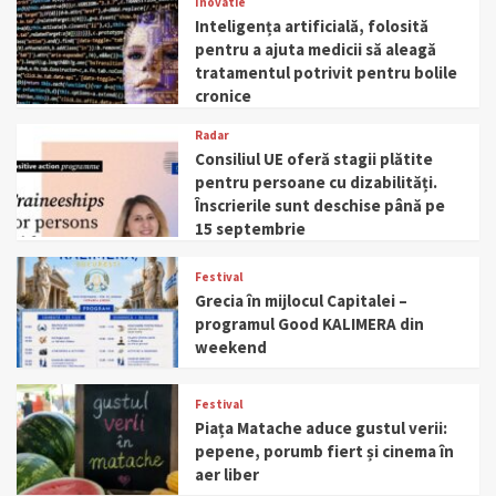
Inovatie
Inteligența artificială, folosită
pentru a ajuta medicii să aleagă
tratamentul potrivit pentru bolile
cronice
Radar
Consiliul UE oferă stagii plătite
pentru persoane cu dizabilități.
Înscrierile sunt deschise până pe
15 septembrie
Festival
Grecia în mijlocul Capitalei –
programul Good KALIMERA din
weekend
Festival
Piața Matache aduce gustul verii:
pepene, porumb fiert și cinema în
aer liber