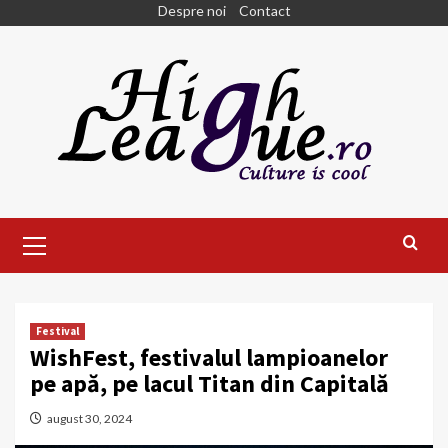
Skip
Despre noi
Contact
to
content
Primary
Menu
Festival
WishFest, festivalul lampioanelor
pe apă, pe lacul Titan din Capitală
august 30, 2024