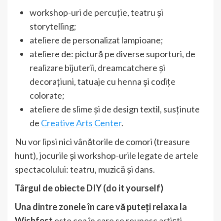
workshop-uri de percuție, teatru și
storytelling;
ateliere de personalizat lampioane;
ateliere de: pictură pe diverse suporturi, de
realizare bijuterii, dreamcatchere și
decorațiuni, tatuaje cu henna și codițe
colorate;
ateliere de slime și de design textil, susținute
de
Creative Arts Center
.
Nu vor lipsi nici vânătorile de comori (treasure
hunt), jocurile și workshop-urile legate de artele
spectacolului: teatru, muzică și dans.
Târgul de obiecte DIY (do it yourself)
Una dintre zonele în care vă puteți relaxa la
Wishfest
este cea în care se reunesc artiști