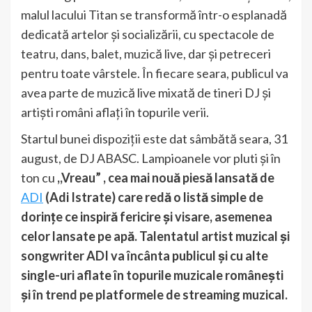
malul lacului Titan se transformă într-o esplanadă
dedicată artelor și socializării, cu spectacole de
teatru, dans, balet, muzică live, dar și petreceri
pentru toate vârstele. În fiecare seara, publicul va
avea parte de muzică live mixată de tineri DJ și
artiști români aflați în topurile verii.
Startul bunei dispoziții este dat sâmbătă seara, 31
august, de DJ ABASC. Lampioanele vor pluti și în
ton cu
,,Vreau” , cea mai nouă piesă lansată de
ADI
(Adi Istrate) care redă o listă simple de
dorințe ce inspiră fericire și visare, asemenea
celor lansate pe apă. Talentatul artist muzical și
songwriter ADI va încânta publicul și cu alte
single-uri aflate în topurile muzicale românești
și în trend pe platformele de streaming muzical.