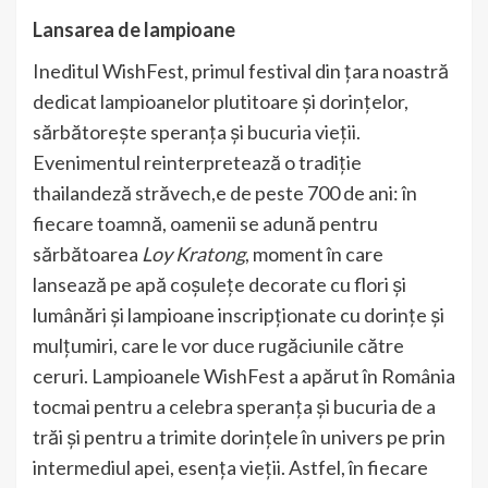
Lansarea de lampioane
Ineditul WishFest, primul festival din țara noastră
dedicat lampioanelor plutitoare și dorințelor,
sărbătorește speranța și bucuria vieții.
Evenimentul reinterpretează o tradiție
thailandeză străvech,e de peste 700 de ani: în
fiecare toamnă, oamenii se adună pentru
sărbătoarea
Loy Kratong
, moment în care
lansează pe apă coșulețe decorate cu flori și
lumânări și lampioane inscripționate cu dorințe și
mulțumiri, care le vor duce rugăciunile către
ceruri. Lampioanele WishFest a apărut în România
tocmai pentru a celebra speranța și bucuria de a
trăi și pentru a trimite dorințele în univers pe prin
intermediul apei, esența vieții. Astfel, în fiecare