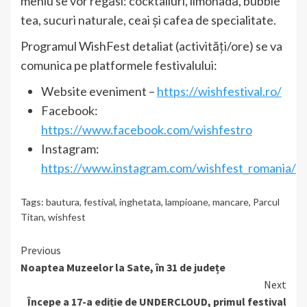
meniu se vor regăsi: cocktailuri, limonadă, bubble
tea, sucuri naturale, ceai și cafea de specialitate.
Programul WishFest detaliat (activități/ore) se va
comunica pe platformele festivalului:
Website eveniment –
https://wishfestival.ro/
Facebook:
https://www.facebook.com/wishfestro
Instagram:
https://www.instagram.com/wishfest_romania/
Tags:
bautura
,
festival
,
inghetata
,
lampioane
,
mancare
,
Parcul
Titan
,
wishfest
Continue
Previous
Noaptea Muzeelor la Sate, în 31 de județe
Reading
Next
Începe a 17-a ediție de UNDERCLOUD, primul festival