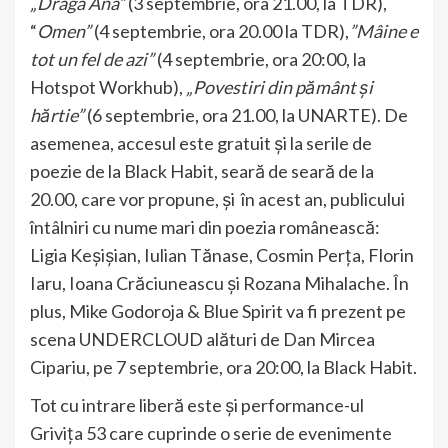
„Draga Ana”
(3 septembrie, ora 21.00, la TDR),
“
Omen”
(4 septembrie, ora 20.00 la TDR),
”Mâine e
tot un fel de azi”
(4 septembrie, ora 20:00, la
Hotspot Workhub),
„Povestiri din pământ și
hărtie”
(6 septembrie, ora 21.00, la UNARTE). De
asemenea, accesul este gratuit și la serile de
poezie de la Black Habit, seară de seară de la
20.00, care vor propune, și în acest an, publicului
întâlniri cu nume mari din poezia românească:
Ligia Keșișian, Iulian Tănase, Cosmin Perța, Florin
Iaru, Ioana Crăciuneascu și Rozana Mihalache. În
plus, Mike Godoroja & Blue Spirit va fi prezent pe
scena UNDERCLOUD alături de Dan Mircea
Cipariu, pe 7 septembrie, ora 20:00, la Black Habit.
Tot cu intrare liberă este și performance-ul
Grivița 53 care cuprinde o serie de evenimente