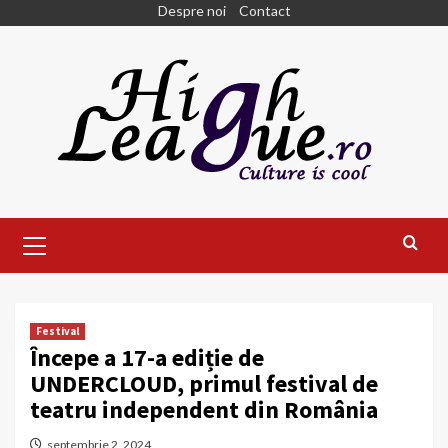
Skip
Despre noi
Contact
to
content
Primary
Menu
Festival
Începe a 17-a ediție de
UNDERCLOUD, primul festival de
teatru independent din România
septembrie 2, 2024