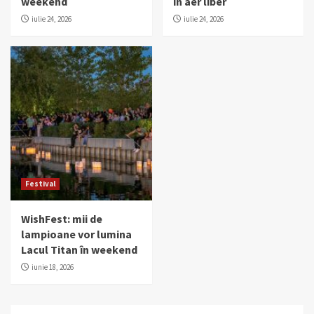
weekend
în aer liber
iulie 24, 2026
iulie 24, 2026
Festival
WishFest: mii de
lampioane vor lumina
Lacul Titan în weekend
iunie 18, 2026