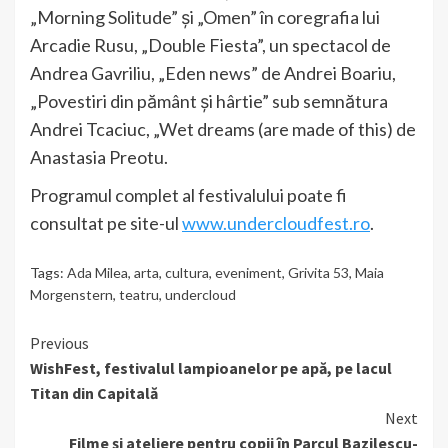
„Morning Solitude” și „Omen” în coregrafia lui
Arcadie Rusu, „Double Fiesta”, un spectacol de
Andrea Gavriliu, „Eden news” de Andrei Boariu,
„Povestiri din pământ și hârtie” sub semnătura
Andrei Tcaciuc, „Wet dreams (are made of this) de
Anastasia Preotu.
Programul complet al festivalului poate fi
consultat pe site-ul
www.undercloudfest.ro
.
Tags:
Ada Milea
,
arta
,
cultura
,
eveniment
,
Grivita 53
,
Maia
Morgenstern
,
teatru
,
undercloud
Continue
Previous
WishFest, festivalul lampioanelor pe apă, pe lacul
Reading
Titan din Capitală
Next
Filme și ateliere pentru copii în Parcul Bazilescu-