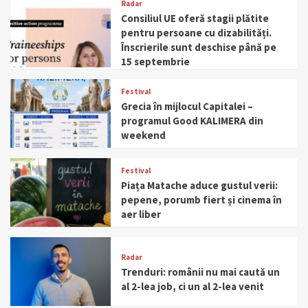
Radar
Consiliul UE oferă stagii plătite
pentru persoane cu dizabilități.
Înscrierile sunt deschise până pe
15 septembrie
Festival
Grecia în mijlocul Capitalei –
programul Good KALIMERA din
weekend
Festival
Piața Matache aduce gustul verii:
pepene, porumb fiert și cinema în
aer liber
Radar
Trenduri: românii nu mai caută un
al 2-lea job, ci un al 2-lea venit