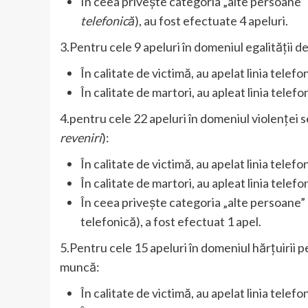
În ceea privește categoria „alte persoane” 
telefonică
), au fost efectuate 4 apeluri.
3.Pentru cele 9 apeluri în domeniul egalității 
În calitate de victimă, au apelat linia telef
În calitate de martori, au apleat linia telef
4.pentru cele 22 apeluri în domeniul violenței 
reveniri
):
În calitate de victimă, au apelat linia telef
În calitate de martori, au apleat linia telef
În ceea privește categoria „alte persoane” (
telefonică), a fost efectuat 1 apel.
5.Pentru cele 15 apeluri în domeniul hărțuirii pe
muncă:
În calitate de victimă, au apelat linia telef