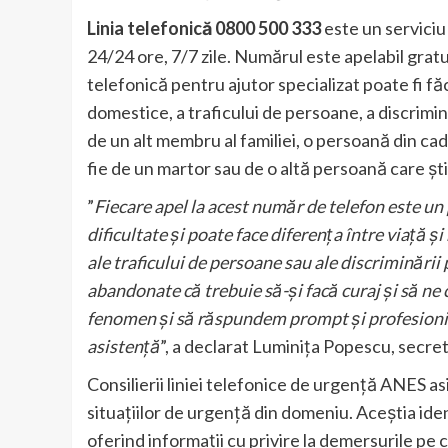
Linia telefonică 0800 500 333
este un serviciu
24/24 ore, 7/7 zile. Numărul este apelabil gratui
telefonică pentru ajutor specializat poate fi fă
domestice, a traficului de persoane, a discrimin
de un alt membru al familiei, o persoană din cadr
fie de un martor sau de o altă persoană care șt
”
Fiecare apel la acest număr de telefon este un p
dificultate și poate face diferența între viață ș
ale traficului de persoane sau ale discriminării 
abandonate că trebuie să-și facă curaj și să ne
fenomen și să răspundem prompt și profesionist 
asistență
”, a declarat Luminița Popescu, secre
Consilierii liniei telefonice de urgență ANES a
situațiilor de urgență din domeniu. Aceștia ide
oferind informații cu privire la demersurile pe ca