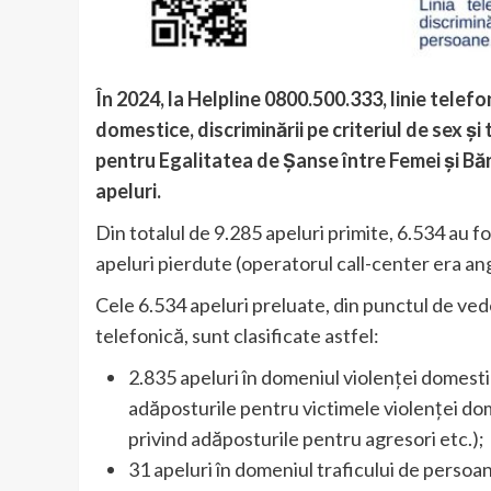
În 2024, la Helpline 0800.500.333, linie telef
domestice, discriminării pe criteriul de sex ș
pentru Egalitatea de Șanse între Femei și Băr
apeluri.
Din totalul de 9.285 apeluri primite, 6.534 au fo
apeluri pierdute (operatorul call-center era ang
Cele 6.534 apeluri preluate, din punctul de vede
telefonică, sunt clasificate astfel:
2.835 apeluri în domeniul violenței domestic
adăposturile pentru victimele violenței dome
privind adăposturile pentru agresori etc.);
31 apeluri în domeniul traficului de persoa