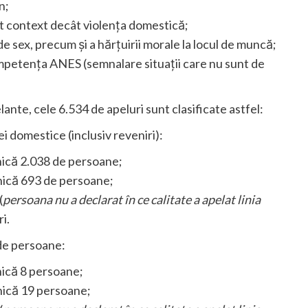
n;
alt context decât violența domestică;
 de sex, precum și a hărțuirii morale la locul de muncă;
mpetența ANES (semnalare situații care nu sunt de
ante, cele 6.534 de apeluri sunt clasificate astfel:
i domestice (inclusiv reveniri):
fonică 2.038 de persoane;
fonică 693 de persoane;
(
persoana nu a declarat în ce calitate a apelat linia
i.
 de persoane:
onică 8 persoane;
onică 19 persoane;