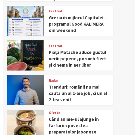
Festival
Grecia în mijlocul Capitalei –
programul Good KALIMERA
din weekend
Festival
Piața Matache aduce gustul
verii: pepene, porumb fiert
și cinema în aer liber
Radar
Trenduri: românii nu mai
caută un al 2-lea job, ci un al
2-lea venit
Oferte
Când anime-ul ajunge în
farfurie: povestea
preparatelor japoneze