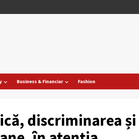
y
Business & Financiar
Fashion
că, discriminarea și
ane, în atenția