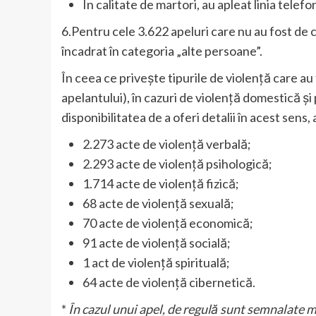
În calitate de martori, au apleat linia telef
6.Pentru cele 3.622 apeluri care nu au fost de 
încadrat în categoria „alte persoane”.
În ceea ce privește tipurile de violență care au 
apelantului), în cazuri de violență domestică și
disponibilitatea de a oferi detalii în acest sens,
2.273 acte de violență verbală;
2.293 acte de violență psihologică;
1.714 acte de violență fizică;
68 acte de violență sexuală;
70 acte de violență economică;
91 acte de violență socială;
1 act de violență spirituală;
64 acte de violență cibernetică.
*
În cazul unui apel, de regulă sunt semnalate m