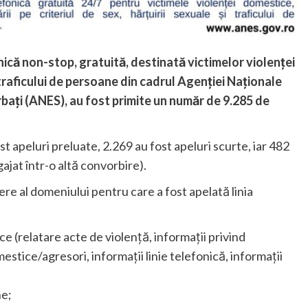
onică non-stop, gratuită, destinată victimelor violenței
i traficului de persoane din cadrul Agenției Naționale
bați (ANES), au fost primite un număr de 9.285 de
st apeluri preluate, 2.269 au fost apeluri scurte, iar 482
ajat într-o altă convorbire).
re al domeniului pentru care a fost apelată linia
e (relatare acte de violență, informații privind
stice/agresori, informații linie telefonică, informații
ne;