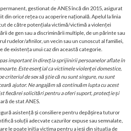
 permanent, gestionat de ANES încă din 2015, asigurat
t din orice rețea cu acoperire națională. Apelul la linia
cut de către potențiala victimă/victimă a violenței
ării de gen sau a discriminării multiple, de un părinte sau
ul rudelor/afinilor, un vecin sau un cunoscut al familiei,
ie de existența unui caz din această categorie.
as important în direcția sprijinirii persoanelor aflate în
i moarte. Este esențial ca victimele violenței domestice,
pe criteriul de sex să știe că nu sunt singure, nu sunt
 ceară ajutor. Ne angajăm să continuăm lupta cu acest
fiecărei solicitări pentru a oferi suport, protecție și
tară de stat ANES.
sigură asistență și consiliere pentru depășirea tuturor
ntifică soluții adecvate cazurilor expuse sau semnalate,
re le poate iniția victima pentru a ieși din situația de