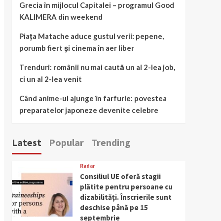
Grecia în mijlocul Capitalei – programul Good
KALIMERA din weekend
Piața Matache aduce gustul verii: pepene,
porumb fiert și cinema în aer liber
Trenduri: românii nu mai caută un al 2-lea job,
ci un al 2-lea venit
Când anime-ul ajunge în farfurie: povestea
preparatelor japoneze devenite celebre
Latest
Popular
Trending
Radar
Consiliul UE oferă stagii
plătite pentru persoane cu
dizabilități. Înscrierile sunt
deschise până pe 15
septembrie