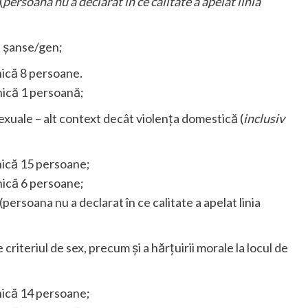
(
persoana nu a declarat în ce calitate a apelat linia
de șanse/gen;
onică 8 persoane.
onică 1 persoană;
sexuale – alt context decât violența domestică (
inclusiv
onică 15 persoane;
onică 6 persoane;
persoana nu a declarat în ce calitate a apelat linia
 criteriul de sex, precum și a hărțuirii morale la locul de
onică 14 persoane;