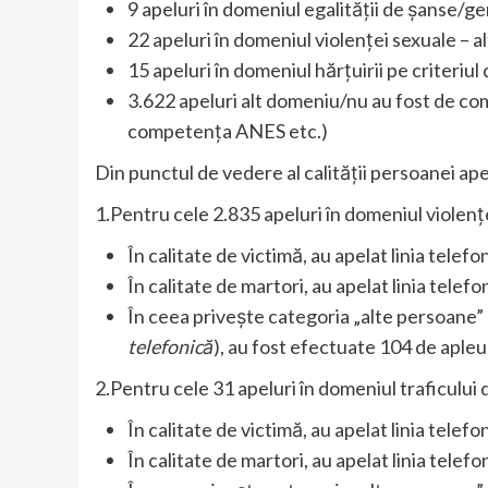
9 apeluri în domeniul egalității de șanse/ge
22 apeluri în domeniul violenței sexuale – 
15 apeluri în domeniul hărțuirii pe criteriul
3.622 apeluri alt domeniu/nu au fost de co
competența ANES etc.)
Din punctul de vedere al calității persoanei apel
1.Pentru cele 2.835 apeluri în domeniul violențe
În calitate de victimă, au apelat linia tele
În calitate de martori, au apelat linia tele
În ceea privește categoria „alte persoane” 
telefonică
), au fost efectuate 104 de apleur
2.Pentru cele 31 apeluri în domeniul traficului
În calitate de victimă, au apelat linia telef
În calitate de martori, au apelat linia telef