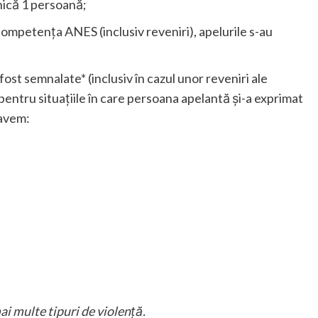
onică 1 persoană;
competența ANES (inclusiv reveniri), apelurile s-au
fost semnalate* (inclusiv în cazul unor reveniri ale
 pentru situațiile în care persoana apelantă și-a exprimat
 avem:
ai multe tipuri de violență.