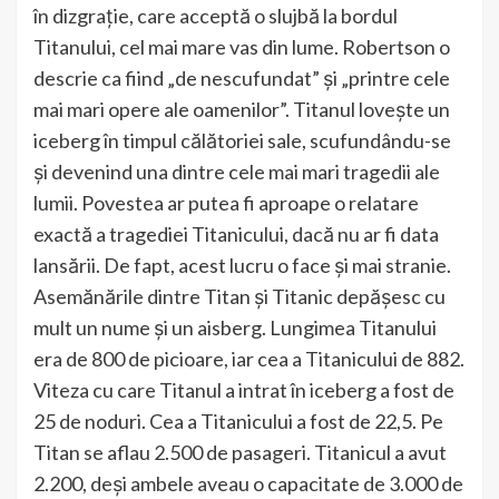
în dizgrație, care acceptă o slujbă la bordul
Titanului, cel mai mare vas din lume. Robertson o
descrie ca fiind „de nescufundat” și „printre cele
mai mari opere ale oamenilor”. Titanul lovește un
iceberg în timpul călătoriei sale, scufundându-se
și devenind una dintre cele mai mari tragedii ale
lumii. Povestea ar putea fi aproape o relatare
exactă a tragediei Titanicului, dacă nu ar fi data
lansării. De fapt, acest lucru o face și mai stranie.
Asemănările dintre Titan și Titanic depășesc cu
mult un nume și un aisberg. Lungimea Titanului
era de 800 de picioare, iar cea a Titanicului de 882.
Viteza cu care Titanul a intrat în iceberg a fost de
25 de noduri. Cea a Titanicului a fost de 22,5. Pe
Titan se aflau 2.500 de pasageri. Titanicul a avut
2.200, deși ambele aveau o capacitate de 3.000 de