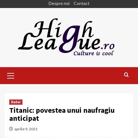
Skip
Despre noi
Contact
to
content
Primary
Menu
Radar
Titanic: povestea unui naufragiu
anticipat
aprilie 9, 2021