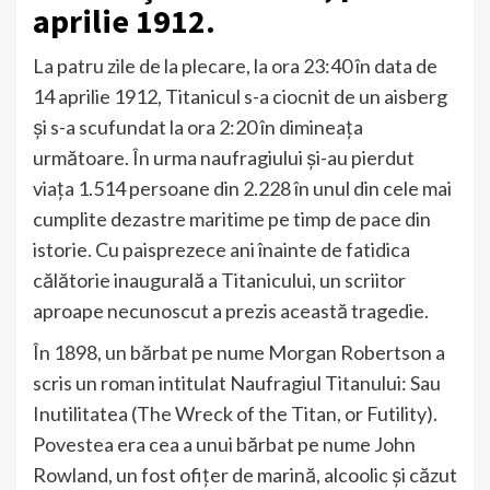
aprilie 1912.
La patru zile de la plecare, la ora 23:40 în data de
14 aprilie 1912, Titanicul s-a ciocnit de un aisberg
și s-a scufundat la ora 2:20 în dimineața
următoare. În urma naufragiului și-au pierdut
viața 1.514 persoane din 2.228 în unul din cele mai
cumplite dezastre maritime pe timp de pace din
istorie. Cu paisprezece ani înainte de fatidica
călătorie inaugurală a Titanicului, un scriitor
aproape necunoscut a prezis această tragedie.
În 1898, un bărbat pe nume Morgan Robertson a
scris un roman intitulat Naufragiul Titanului: Sau
Inutilitatea (The Wreck of the Titan, or Futility).
Povestea era cea a unui bărbat pe nume John
Rowland, un fost ofițer de marină, alcoolic și căzut