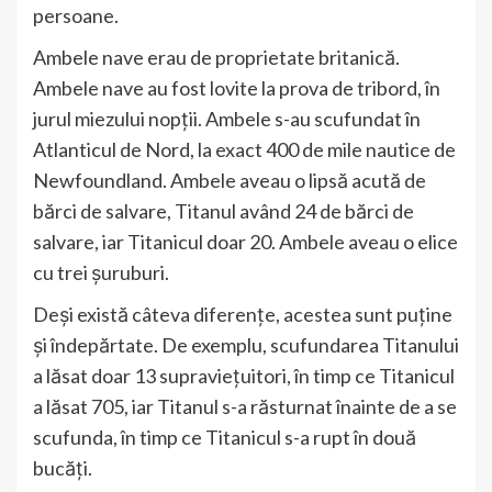
persoane.
Ambele nave erau de proprietate britanică.
Ambele nave au fost lovite la prova de tribord, în
jurul miezului nopții. Ambele s-au scufundat în
Atlanticul de Nord, la exact 400 de mile nautice de
Newfoundland. Ambele aveau o lipsă acută de
bărci de salvare, Titanul având 24 de bărci de
salvare, iar Titanicul doar 20. Ambele aveau o elice
cu trei șuruburi.
Deși există câteva diferențe, acestea sunt puține
și îndepărtate. De exemplu, scufundarea Titanului
a lăsat doar 13 supraviețuitori, în timp ce Titanicul
a lăsat 705, iar Titanul s-a răsturnat înainte de a se
scufunda, în timp ce Titanicul s-a rupt în două
bucăți.