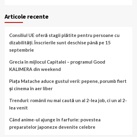
Articole recente
Consiliul UE oferă stagii plătite pentru persoane cu
dizabilități. Înscrierile sunt deschise până pe 15
septembrie
Grecia în mijlocul Capitalei – programul Good
KALIMERA din weekend
Piața Matache aduce gustul verii: pepene, porumb fiert
și cinema în aer liber
Trenduri: românii nu mai caută un al 2-lea job, ci un al 2-
lea venit
Când anime-ul ajunge în farfurie: povestea
preparatelor japoneze devenite celebre