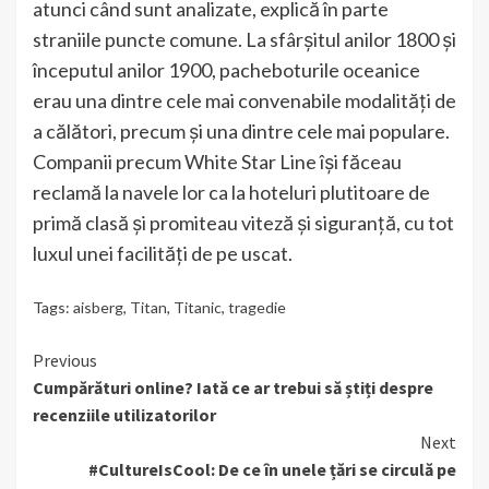
atunci când sunt analizate, explică în parte
straniile puncte comune. La sfârșitul anilor 1800 și
începutul anilor 1900, pacheboturile oceanice
erau una dintre cele mai convenabile modalități de
a călători, precum și una dintre cele mai populare.
Companii precum White Star Line își făceau
reclamă la navele lor ca la hoteluri plutitoare de
primă clasă și promiteau viteză și siguranță, cu tot
luxul unei facilități de pe uscat.
Tags:
aisberg
,
Titan
,
Titanic
,
tragedie
Continue
Previous
Cumpărături online? Iată ce ar trebui să știți despre
Reading
recenziile utilizatorilor
Next
#CultureIsCool: De ce în unele țări se circulă pe