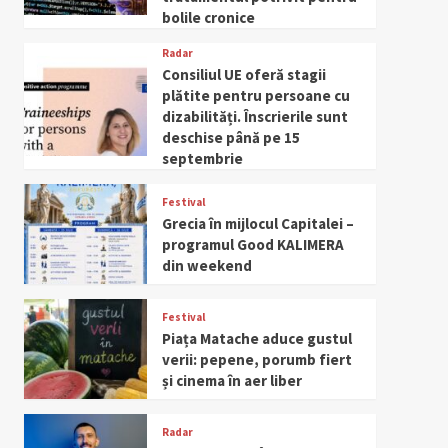
bolile cronice
Radar
Consiliul UE oferă stagii
plătite pentru persoane cu
dizabilități. Înscrierile sunt
deschise până pe 15
septembrie
Festival
Grecia în mijlocul Capitalei –
programul Good KALIMERA
din weekend
Festival
Piața Matache aduce gustul
verii: pepene, porumb fiert
și cinema în aer liber
Radar