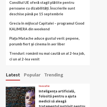
Consiliul UE oferă stagii plătite pentru
persoane cu dizabilități. Înscrierile sunt
deschise până pe 15 septembrie
Grecia în mijlocul Capitalei – programul Good
KALIMERA din weekend
Piața Matache aduce gustul verii: pepene,
porumb fiert și cinema în aer liber
Trenduri: românii nu mai caută un al 2-lea job,
ci un al 2-lea venit
Latest
Popular
Trending
Inovatie
Inteligența artificială,
folosită pentru a ajuta
medicii să aleagă
tratamentul potrivit pentru