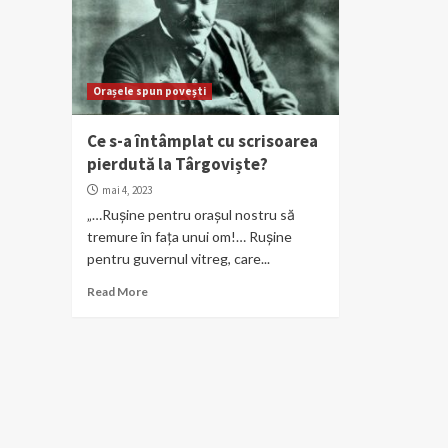
Orașele spun povești
Ce s-a întâmplat cu scrisoarea
pierdută la Târgoviște?
mai 4, 2023
„…Ruşine pentru oraşul nostru să
tremure în faţa unui om!… Ruşine
pentru guvernul vitreg, care...
Read More