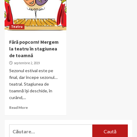
Teatru
Fără popcorn! Mergem
la teatru în stagiunea
de toamnă
septembrie 2, 2019
Sezonul estival este pe
final, dar începe sezonul…
teatral. Stagiunea de
toamnă își deschide, în
curând,...
Read More
Caută
după: