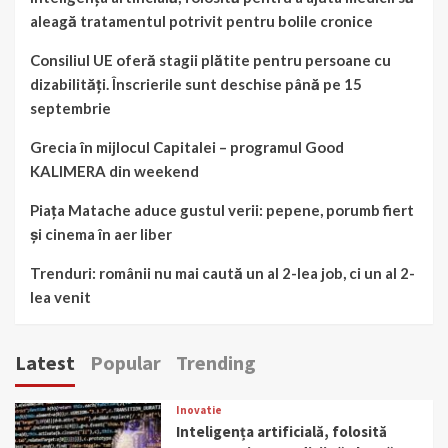
aleagă tratamentul potrivit pentru bolile cronice
Consiliul UE oferă stagii plătite pentru persoane cu
dizabilități. Înscrierile sunt deschise până pe 15
septembrie
Grecia în mijlocul Capitalei – programul Good
KALIMERA din weekend
Piața Matache aduce gustul verii: pepene, porumb fiert
și cinema în aer liber
Trenduri: românii nu mai caută un al 2-lea job, ci un al 2-
lea venit
Latest
Popular
Trending
Inovatie
Inteligența artificială, folosită