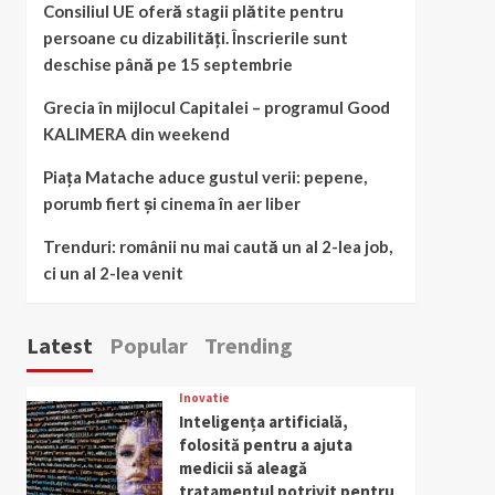
Consiliul UE oferă stagii plătite pentru
persoane cu dizabilități. Înscrierile sunt
deschise până pe 15 septembrie
Grecia în mijlocul Capitalei – programul Good
KALIMERA din weekend
Piața Matache aduce gustul verii: pepene,
porumb fiert și cinema în aer liber
Trenduri: românii nu mai caută un al 2-lea job,
ci un al 2-lea venit
Latest
Popular
Trending
Inovatie
Inteligența artificială,
folosită pentru a ajuta
medicii să aleagă
tratamentul potrivit pentru