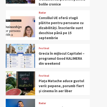
bolile cronice
Radar
Consiliul UE oferă stagii
plătite pentru persoane cu
dizabilități. Înscrierile sunt
deschise până pe 15
septembrie
Festival
Grecia în mijlocul Capitalei –
programul Good KALIMERA
din weekend
Festival
Piața Matache aduce gustul
verii: pepene, porumb fiert
și cinema în aer liber
Radar