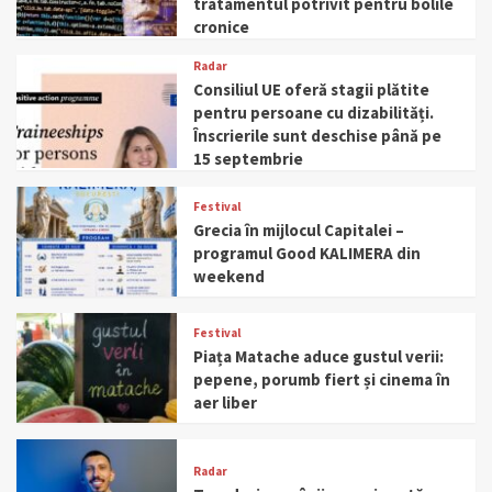
tratamentul potrivit pentru bolile
cronice
Radar
Consiliul UE oferă stagii plătite
pentru persoane cu dizabilități.
Înscrierile sunt deschise până pe
15 septembrie
Festival
Grecia în mijlocul Capitalei –
programul Good KALIMERA din
weekend
Festival
Piața Matache aduce gustul verii:
pepene, porumb fiert și cinema în
aer liber
Radar