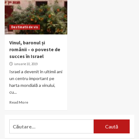
Destinatii de vis
Vinul, baronul și
românii – o poveste de
succes în Israel
ianuarie 10, 2019
Israel a devenit în ultimii ani
un centru important pe
harta mondială a vinului,
cu...
Read More
Caută
după: