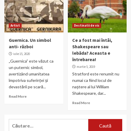
Artist
Destinatii de vis
Guernica. Un simbol
Ce a fost mai întâi,
anti- război
Shakespeare sau
lebăda? Aceasta e
iulie 15, 2020
întrebarea!
„Guernica” este văzut ca
martie 5, 2019
un puternic simbol,
avertizând umanitatea
Stratford este renumit nu
împotriva suferinței și
numai ca fiind locul de
devastării pe scară...
naștere al lui William
Shakespeare, dar...
Read More
Read More
Caută
după: