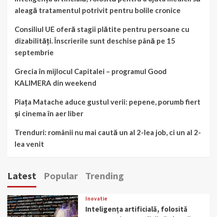
aleagă tratamentul potrivit pentru bolile cronice
Consiliul UE oferă stagii plătite pentru persoane cu
dizabilități. Înscrierile sunt deschise până pe 15
septembrie
Grecia în mijlocul Capitalei – programul Good
KALIMERA din weekend
Piața Matache aduce gustul verii: pepene, porumb fiert
și cinema în aer liber
Trenduri: românii nu mai caută un al 2-lea job, ci un al 2-
lea venit
Latest
Popular
Trending
Inovatie
Inteligența artificială, folosită