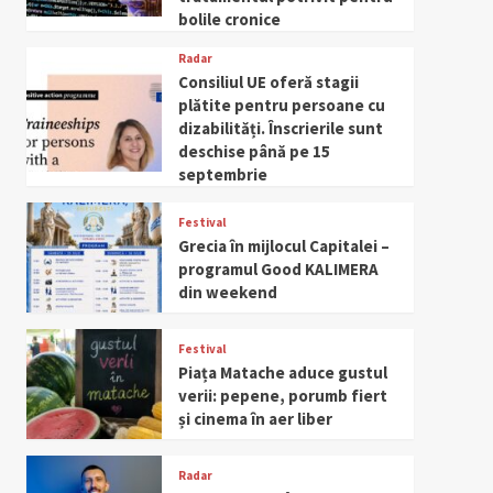
bolile cronice
Radar
Consiliul UE oferă stagii
plătite pentru persoane cu
dizabilități. Înscrierile sunt
deschise până pe 15
septembrie
Festival
Grecia în mijlocul Capitalei –
programul Good KALIMERA
din weekend
Festival
Piața Matache aduce gustul
verii: pepene, porumb fiert
și cinema în aer liber
Radar