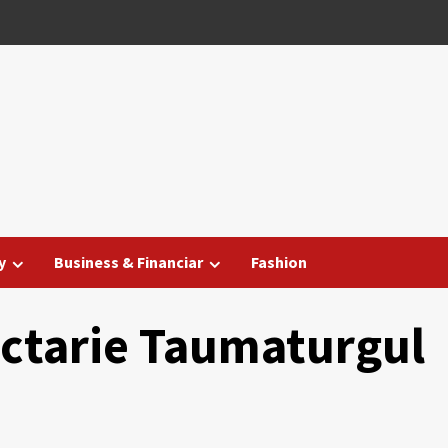
y
Business & Financiar
Fashion
ectarie Taumaturgul