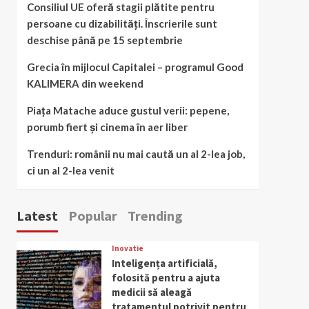
Consiliul UE oferă stagii plătite pentru
persoane cu dizabilități. Înscrierile sunt
deschise până pe 15 septembrie
Grecia în mijlocul Capitalei – programul Good
KALIMERA din weekend
Piața Matache aduce gustul verii: pepene,
porumb fiert și cinema în aer liber
Trenduri: românii nu mai caută un al 2-lea job,
ci un al 2-lea venit
Latest
Popular
Trending
Inovatie
Inteligența artificială,
folosită pentru a ajuta
medicii să aleagă
tratamentul potrivit pentru