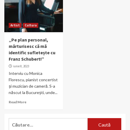
Artist
Cultura
„Pe plan personal,
mărturisesc că mă
identific sufletește cu
Franz Schubert!”
iunie 8, 2023
Interviu cu Monica
Florescu, pianist concertist
și muzician de cameră. S-a
născut la București, unde...
Read More
Caută
după: