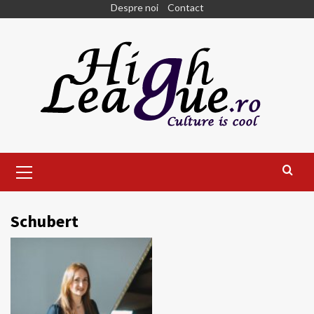
Skip
Despre noi
Contact
to
content
Primary
Menu
Schubert