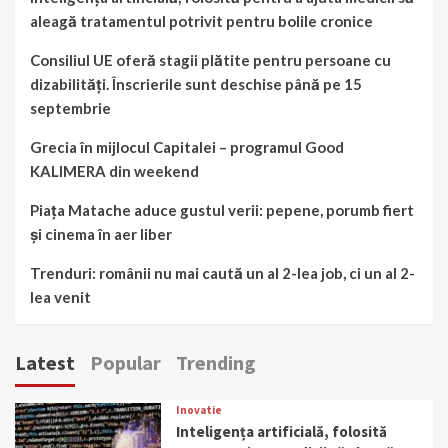
aleagă tratamentul potrivit pentru bolile cronice
Consiliul UE oferă stagii plătite pentru persoane cu
dizabilități. Înscrierile sunt deschise până pe 15
septembrie
Grecia în mijlocul Capitalei – programul Good
KALIMERA din weekend
Piața Matache aduce gustul verii: pepene, porumb fiert
și cinema în aer liber
Trenduri: românii nu mai caută un al 2-lea job, ci un al 2-
lea venit
Latest
Popular
Trending
Inovatie
Inteligența artificială, folosită