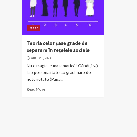
Radar
Teoria celor șase grade de
separare în rețelele sociale
august 9, 2023
Nu e magie, e matematică! Gândiți-vă
la o personalitate cu grad mare de
notorietate (Papa...
Read More