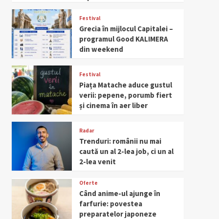
Festival
Grecia în mijlocul Capitalei –
programul Good KALIMERA
din weekend
Festival
Piața Matache aduce gustul
verii: pepene, porumb fiert
și cinema în aer liber
Radar
Trenduri: românii nu mai
caută un al 2-lea job, ci un al
2-lea venit
Oferte
Când anime-ul ajunge în
farfurie: povestea
preparatelor japoneze