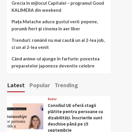
Grecia în mijlocul Capitalei – programul Good
KALIMERA din weekend
Piața Matache aduce gustul verii: pepene,
porumb fiert și cinema în aer liber
Trenduri: românii nu mai caută un al 2-lea job,
ci un al 2-lea venit
Când anime-ul ajunge în farfurie: povestea
preparatelor japoneze devenite celebre
Latest
Popular
Trending
Radar
Consiliul UE oferă stagii
plătite pentru persoane cu
dizabilități. Înscrierile sunt
deschise până pe 15
septembrie